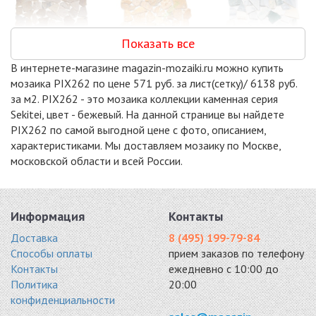
Показать все
В интернете-магазине magazin-mozaiki.ru можно купить
MS7030 МРАМОР
MS7025 МРАМОР
MS7004 IL
мозаика PIX262 по цене 571 руб. за лист(сетку)/ 6138 руб.
РОЗОВЫЙ
КРУПНЫЙ
МРАМОР СЕРО-
за м2. PIX262 - это мозаика коллекции каменная серия
КВАДРАТНЫЙ
ПЕСОЧНЫЙ
ЗЕЛЁНЫЙ
Sekitei, цвет - бежевый. На данной странице вы найдете
мрамор 320x320
КВАДРАТНЫЙ
мрамор 335x335
PIX262 по самой выгодной цене с фото, описанием,
5060 руб. / кв.м.
мрамор 320x320
5300 руб. / кв.м.
5060 руб. / кв.м.
характеристиками. Мы доставляем мозаику по Москве,
московской области и всей России.
-15%
-11%
-15%
Информация
Контакты
Доставка
8 (495) 199-79-84
FLAT STONE
RIM III
ANTICATO BEIGE
Способы оплаты
прием заказов по телефону
CREAM
мрамор 305x305
камень 300x300
Контакты
ежедневно с 10:00 до
мрамор 300x300
5429 руб. / кв.м.
5534 руб. / кв.м.
Политика
20:00
5355 руб. / кв.м.
конфиденциальности
-5%
-5%
-7%