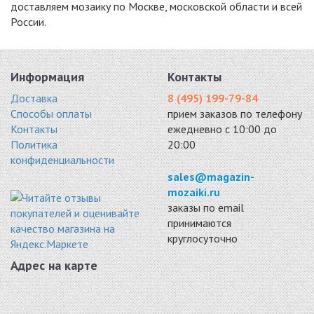
доставляем мозаику по Москве, московской области и всей
России.
PIX343
PIX348
PIX345
камень 305x318
мрамор 300x305
мрамор 305x318
15075 руб. / кв.м.
15075 руб. / кв.м.
15215 руб. / кв.м.
-7%
-18%
-7%
Информация
Контакты
Доставка
8 (495) 199-79-84
Способы оплаты
прием заказов по телефону
Контакты
ежедневно с 10:00 до
Политика
20:00
конфиденциальности
PIX341
CLOUD EMERALD
PIX346
мрамор 305x318
BARS
мрамор 300x305
sales@magazin-
15215 руб. / кв.м.
мрамор 305x305
15285 руб. / кв.м.
mozaiki.ru
15252 руб. / кв.м.
заказы по email
-7%
-7%
-7%
принимаются
круглосуточно
Адрес на карте
PIX356
PIX342
PIX344