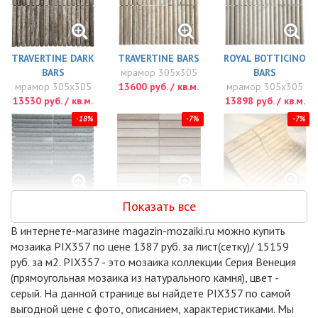
TRAVERTINE DARK
TRAVERTINE BARS
ROYAL BOTTICINO
BARS
мрамор 305x305
BARS
мрамор 305x305
13600 руб. / кв.м.
мрамор 305x305
13530 руб. / кв.м.
13898 руб. / кв.м.
-18%
-7%
-7%
Показать все
PIX362
LAVA BARS
PIX347
мрамор 300x305
камень 305x305
мрамор 305x318
В интернете-магазине magazin-mozaiki.ru можно купить
14880 руб. / кв.м.
13899 руб. / кв.м.
14378 руб. / кв.м.
мозаика PIX357 по цене 1387 руб. за лист(сетку)/ 15159
-7%
-7%
-7%
руб. за м2. PIX357 - это мозаика коллекции Серия Венеция
(прямоугольная мозаика из натурального камня), цвет -
серый. На данной странице вы найдете PIX357 по самой
выгодной цене с фото, описанием, характеристиками. Мы