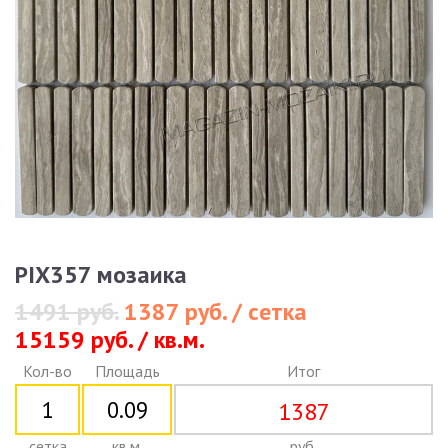
PIX357 мозаика
1491 руб.
1387 руб. / сетка
15159 руб. / кв.м.
Кол-во
Площадь
Итог
1387
сетка
кв.м.
руб.