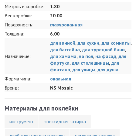
Метров в коробке:
1.80
Вес коробки:
20.00
Поверхность:
глазурованная
Толщина:
6.00
для ванной
,
для кухни
,
для комнаты
,
для бассейна
,
для турецкой бани
,
Назначение:
для хамама
,
на пол
,
на фасад
,
для
фартука
,
для столешницы
,
для
фонтана
,
для улицы
,
для душа
Форма чипа:
овальная
Бренд:
NS Mosaic
Материалы для поклейки
инструмент
эпоксидная затирка
клей для укладки мозаики
цементная затирка