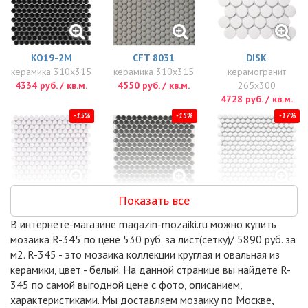
KO19-2M
CFT 8031
DISK
керамика 310x315
керамика 310x315
керамогранит
4334 руб. / кв.м.
4550 руб. / кв.м.
265x300
4728 руб. / кв.м.
-15%
-15%
-17%
Показать все
PS1900-08
PS1900-09
PENNY ROUND
керамика 315x294
керамика 315x294
WHITE MATT
В интернете-магазине magazin-mozaiki.ru можно купить
4944 руб. / кв.м.
4944 руб. / кв.м.
(NK41000)
мозаика R-345 по цене 530 руб. за лист(сетку)/ 5890 руб. за
керамика 315x309
м2. R-345 - это мозаика коллекции круглая и овальная из
5049 руб. / кв.м.
керамики, цвет - белый. На данной странице вы найдете R-
-17%
-17%
-23%
345 по самой выгодной цене с фото, описанием,
характеристиками. Мы доставляем мозаику по Москве,