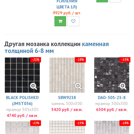
УСИЛЕНИЯ
ЦВЕТА 1Л)
9929 руб. / шт.
Другая мозаика коллекции
каменная
толщиной 6-8 мм
-21%
-18%
-15%
BLACK POLISHED
SBW9238
DAO-505-23-8
(JMST056)
камень 300x300
мрамор 300x300
мрамор 305x305
5420 руб. / кв.м.
6504 руб. / кв.м.
4740 руб. / кв.м.
-15%
-15%
-18%