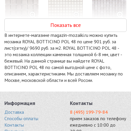
Показать все
DAO-606-48-8
DAO-539-23-8
SGY1238P
мрамор 300x300
мрамор 300x300
мрамор 300x300
В интернете-магазине magazin-mozaiki.ru можно купить
6574 руб. / кв.м.
6643 руб. / кв.м.
6193 руб. / кв.м.
мозаика ROYAL BOTTICINO POL 48 по цене 901 руб. за
-18%
-11%
-5%
лист(сетку)/ 9690 руб. за м2. ROYAL BOTTICINO POL 48 -
это мозаика коллекции каменная толщиной 6-8 мм, цвет -
бежевый. На данной странице вы найдете ROYAL
BOTTICINO POL 48 по самой выгодной цене с фото,
описанием, характеристиками. Мы доставляем мозаику по
Москве, московской области и всей России.
SBW11238P
DUNES-15
VBS TUMBLED
мрамор 300x300
мрамор 305x305
48X48
6193 руб. / кв.м.
6230 руб. / кв.м.
мрамор 300x300
6270 руб. / кв.м.
Информация
Контакты
-15%
-18%
Доставка
8 (495) 199-79-84
Способы оплаты
прием заказов по телефону
Контакты
ежедневно с 10:00 до