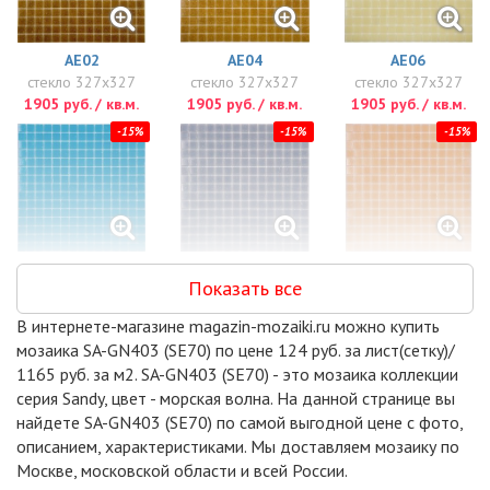
AE02
AE04
AE06
стекло 327x327
стекло 327x327
стекло 327x327
1905 руб. / кв.м.
1905 руб. / кв.м.
1905 руб. / кв.м.
-15%
-15%
-15%
AB03
AD03
AW11
Показать все
стекло 327x327
стекло 327x327
стекло 327x327
1989 руб. / кв.м.
1989 руб. / кв.м.
1989 руб. / кв.м.
В интернете-магазине magazin-mozaiki.ru можно купить
-15%
-15%
-15%
мозаика SA-GN403 (SE70) по цене 124 руб. за лист(сетку)/
1165 руб. за м2. SA-GN403 (SE70) - это мозаика коллекции
серия Sandy, цвет - морская волна. На данной странице вы
найдете SA-GN403 (SE70) по самой выгодной цене с фото,
описанием, характеристиками. Мы доставляем мозаику по
Москве, московской области и всей России.
AB02
AP02
AK01