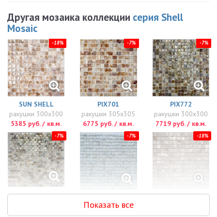
Другая мозаика коллекции
серия Shell
Mosaic
-18%
-7%
-7%
SUN SHELL
PIX701
PIX772
ракушки 300x300
ракушки 305x305
ракушки 300x300
5385 руб. / кв.м.
6775 руб. / кв.м.
7719 руб. / кв.м.
-7%
-7%
-18%
PIX771
MOON SHELL
PIX769
Показать все
ракушки 290x300
ракушки 300x300
ракушки 300x300
7719 руб. / кв.м.
8838 руб. / кв.м.
7998 руб. / кв.м.