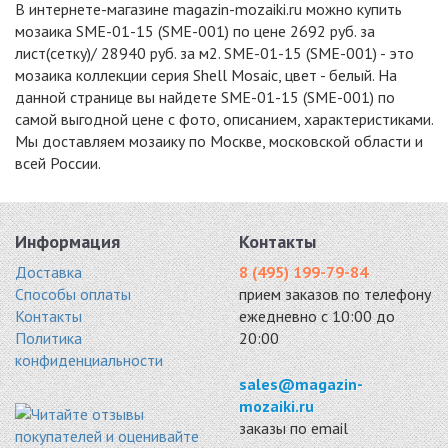
В интернете-магазине magazin-mozaiki.ru можно купить
-7%
-15%
-15%
мозаика SME-01-15 (SME-001) по цене 2692 руб. за
лист(сетку)/ 28940 руб. за м2. SME-01-15 (SME-001) - это
мозаика коллекции серия Shell Mosaic, цвет - белый. На
данной странице вы найдете SME-01-15 (SME-001) по
самой выгодной цене с фото, описанием, характеристиками.
Мы доставляем мозаику по Москве, московской области и
PIX773
NATURAL SHELL
WHITE SHELL 20
всей России.
ракушки 300x300
ракушки 305x305
ракушки 305x305
9161 руб. / кв.м.
9435 руб. / кв.м.
9690 руб. / кв.м.
-7%
-7%
-15%
Информация
Контакты
Доставка
8 (495) 199-79-84
Способы оплаты
прием заказов по телефону
Контакты
ежедневно с 10:00 до
Политика
20:00
PIX702
PIX754
WHITE SHELL
конфиденциальности
ракушки 305x305
ракушки 285x295
ракушки 305x305
10193 руб. / кв.м.
11448 руб. / кв.м.
11475 руб. / кв.м.
sales@magazin-
mozaiki.ru
-15%
-7%
-7%
заказы по email