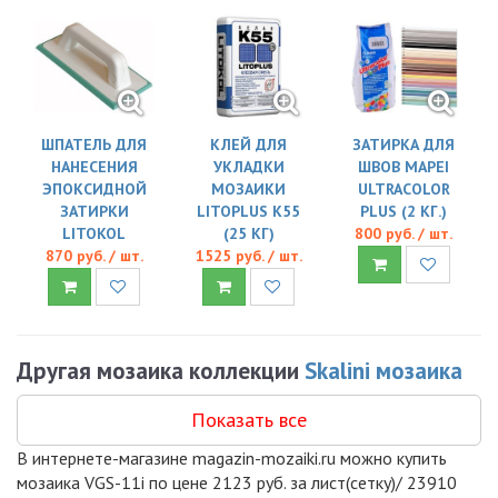
ШПАТЕЛЬ ДЛЯ
КЛЕЙ ДЛЯ
ЗАТИРКА ДЛЯ
НАНЕСЕНИЯ
УКЛАДКИ
ШВОВ MAPEI
ЭПОКСИДНОЙ
МОЗАИКИ
ULTRACOLOR
ЗАТИРКИ
LITOPLUS K55
PLUS (2 КГ.)
LITOKOL
(25 КГ)
800 руб. / шт.
870 руб. / шт.
1525 руб. / шт.
Другая мозаика коллекции
Skalini мозаика
Показать все
В интернете-магазине magazin-mozaiki.ru можно купить
мозаика VGS-11i по цене 2123 руб. за лист(сетку)/ 23910