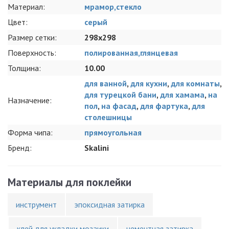
Материал:
мрамор,стекло
Цвет:
серый
Размер сетки:
298x298
Поверхность:
полированная,глянцевая
Толщина:
10.00
для ванной
,
для кухни
,
для комнаты
,
для турецкой бани
,
для хамама
,
на
Назначение:
пол
,
на фасад
,
для фартука
,
для
столешницы
Форма чипа:
прямоугольная
Бренд:
Skalini
Материалы для поклейки
инструмент
эпоксидная затирка
клей для укладки мозаики
цементная затирка