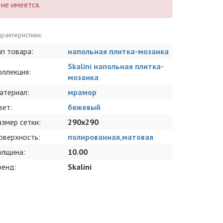
не имеется.
рактеристики:
ип товара:
напольная плитка-мозаика
Skalini напольная плитка-
оллекция:
мозаика
атериал:
мрамор
вет:
бежевый
азмер сетки:
290x290
оверхность:
полированная,матовая
олщина:
10.00
ренд:
Skalini