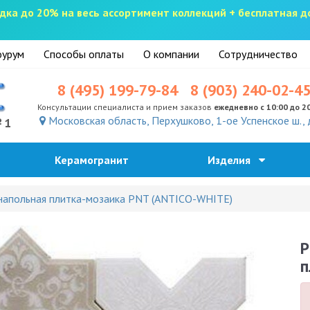
скидка до 20% на весь ассортимент коллекций + бесплатная 
урум
Способы оплаты
О компании
Сотрудничество
8 (495) 199-79-84
8 (903) 240-02-4
Консультации специалиста и прием заказов
ежедневно с 10:00 до 2
Московская область, Перхушково, 1-ое Успенское ш., 
№1
Керамогранит
Изделия
напольная плитка-мозаика PNT (ANTICO-WHITE)
P
п