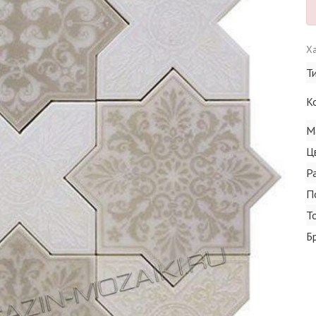
Ха
Т
К
М
Ц
Р
П
Т
Б