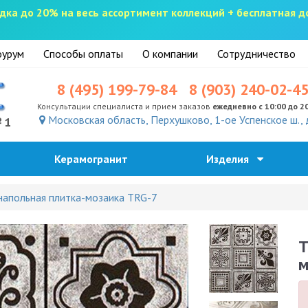
скидка до 20% на весь ассортимент коллекций + бесплатная 
урум
Способы оплаты
О компании
Сотрудничество
8 (495) 199-79-84
8 (903) 240-02-4
Консультации специалиста и прием заказов
ежедневно с 10:00 до 2
Московская область, Перхушково, 1-ое Успенское ш., 
№1
Керамогранит
Изделия
напольная плитка-мозаика TRG-7
T
м