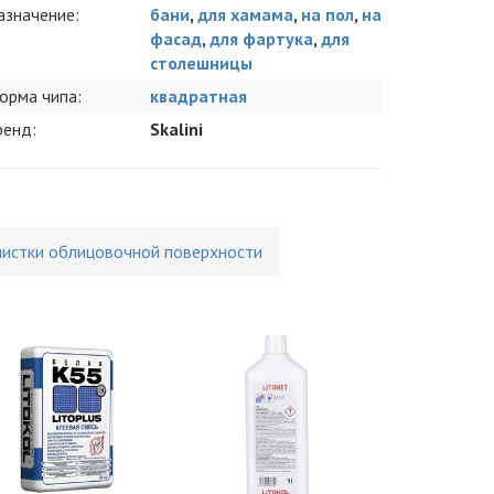
азначение:
бани
,
для хамама
,
на пол
,
на
фасад
,
для фартука
,
для
столешницы
орма чипа:
квадратная
ренд:
Skalini
чистки облицовочной поверхности