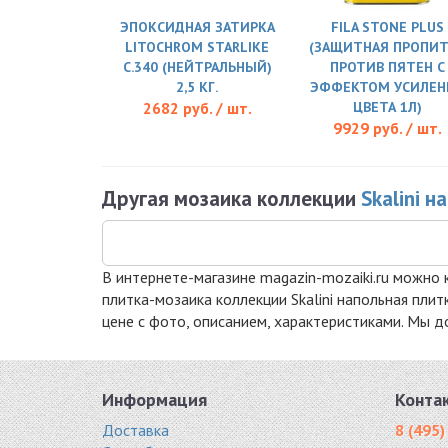
ЭПОКСИДНАЯ ЗАТИРКА
FILA STONE PLUS
LITOCHROM STARLIKE
(ЗАЩИТНАЯ ПРОПИ
C.340 (НЕЙТРАЛЬНЫЙ)
ПРОТИВ ПЯТЕН С
2,5 КГ.
ЭФФЕКТОМ УСИЛЕН
2682 руб. / шт.
ЦВЕТА 1Л)
9929 руб. / шт.
Другая мозаика коллекции
Skalini 
В интернете-магазине magazin-mozaiki.ru можно к
плитка-мозаика коллекции Skalini напольная пли
цене с фото, описанием, характеристиками. Мы д
Информация
Конта
Доставка
8 (495)