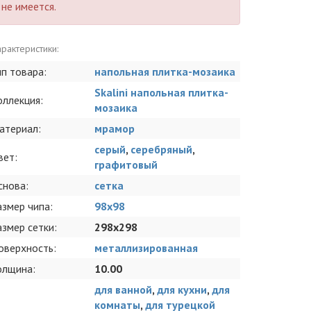
не имеется.
рактеристики:
ип товара:
напольная плитка-мозаика
Skalini напольная плитка-
оллекция:
мозаика
атериал:
мрамор
серый
,
серебряный
,
вет:
графитовый
снова:
сетка
азмер чипа:
98x98
азмер сетки:
298x298
оверхность:
металлизированная
олщина:
10.00
для ванной
,
для кухни
,
для
комнаты
,
для турецкой