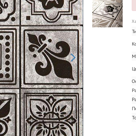
Ха
Т
К
М
Ц
О
Р
Р
П
Т