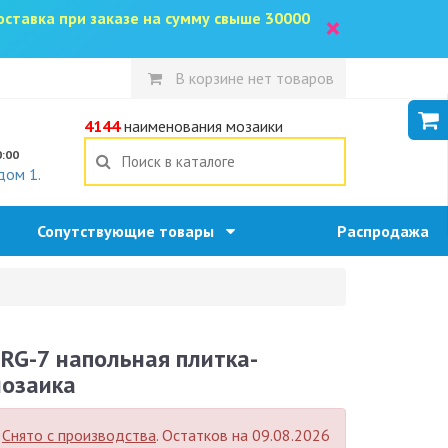
доставка при заказе на сумму свыше 30000
×
В корзине нет товаров
5
4144
наименования мозаики
0:00
дом 1.
Сопутствующие товары
Распродажа
RG-7 напольная плитка-
озаика
Снято с производства
. Остатков на 09.08.2026