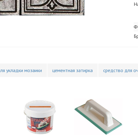
Н
Ф
Б
для укладки мозаики
цементная затирка
средство для о