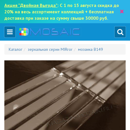
Акция "Двойная Выгода"
: С 1 по 15 августа скидка до
×
20% на весь ассортимент коллекций + бесплатная
доставка при заказе на сумму свыше 30000 руб.
Каталог
зеркальная серии MIRror
мозаика B149