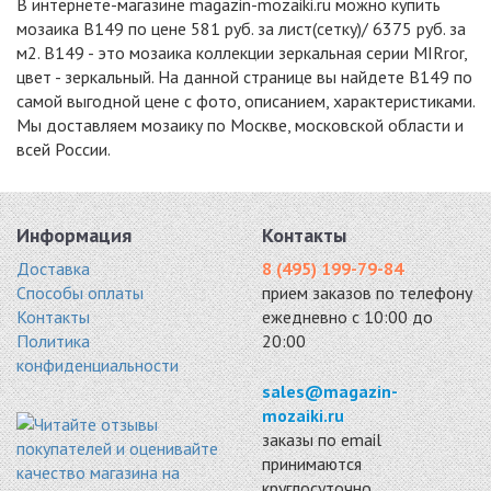
В интернете-магазине magazin-mozaiki.ru можно купить
4464 руб. / кв.м.
мозаика B149 по цене 581 руб. за лист(сетку)/ 6375 руб. за
-15%
-18%
-15%
м2. B149 - это мозаика коллекции зеркальная серии MIRror,
цвет - зеркальный. На данной странице вы найдете B149 по
самой выгодной цене с фото, описанием, характеристиками.
Мы доставляем мозаику по Москве, московской области и
всей России.
S50
MIRAGE
S74-8
стекло 310x310
стекло 300x300
стекло 286x320
5100 руб. / кв.м.
5148 руб. / кв.м.
5525 руб. / кв.м.
Информация
Контакты
-15%
-15%
-15%
Доставка
8 (495) 199-79-84
Способы оплаты
прием заказов по телефону
Контакты
ежедневно с 10:00 до
Политика
20:00
конфиденциальности
SH74-5
SD42-2
S20
sales@magazin-
стекло 286x286
стекло 328x328
стекло 328x328
mozaiki.ru
5610 руб. / кв.м.
5610 руб. / кв.м.
5780 руб. / кв.м.
заказы по email
принимаются
-15%
-15%
-15%
круглосуточно