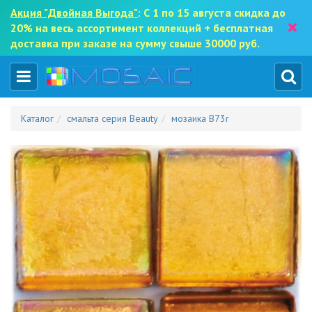
Акция "Двойная Выгода"
: С 1 по 15 августа скидка до
×
20% на весь ассортимент коллекций + бесплатная
доставка при заказе на сумму свыше 30000 руб.
Каталог
смальта серия Beauty
мозаика B73r