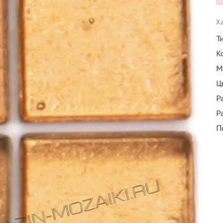
Ха
Т
К
М
Ц
Р
Р
П