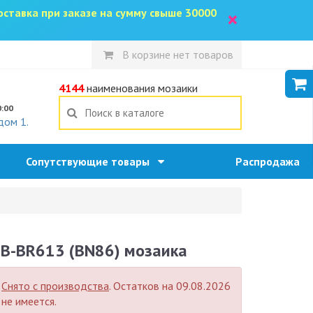
доставка при заказе на сумму свыше 30000
×
В корзине нет товаров
5
4144
наименования мозаики
0:00
дом 1.
Сопутствующие товары
Распродажа
B-BR613 (BN86) мозаика
Снято с производства
. Остатков на 09.08.2026
не имеется.