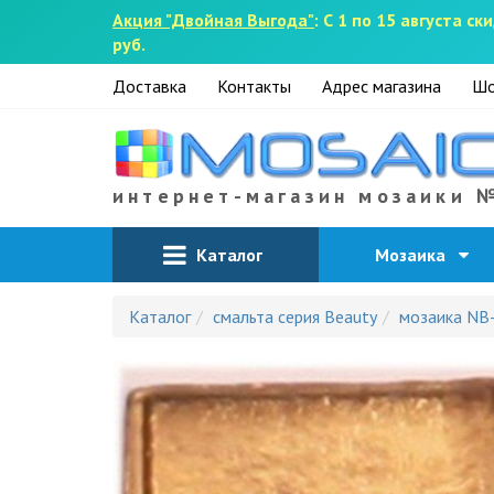
Акция "Двойная Выгода"
: С 1 по 15 августа 
руб.
Доставка
Контакты
Адрес магазина
Шо
интернет-магазин мозаики 
Каталог
Мозаика
Каталог
смальта серия Beauty
мозаика NB