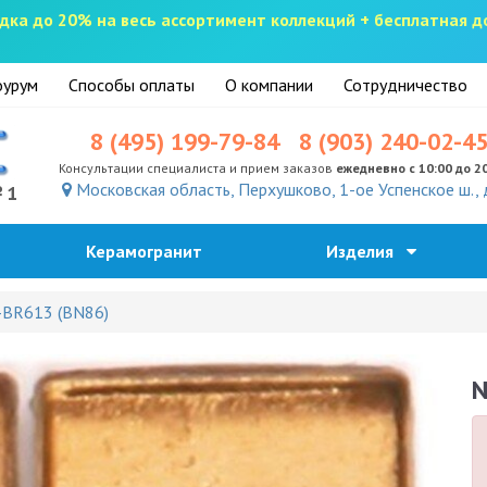
скидка до 20% на весь ассортимент коллекций + бесплатная 
урум
Способы оплаты
О компании
Сотрудничество
8 (495) 199-79-84
8 (903) 240-02-4
Консультации специалиста и прием заказов
ежедневно с 10:00 до 2
Московская область, Перхушково, 1-ое Успенское ш., 
№1
Керамогранит
Изделия
-BR613 (BN86)
N