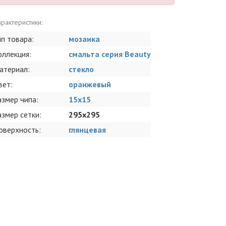
рактеристики:
ип товара:
мозаика
оллекция:
смальта серия Beauty
атериал:
стекло
вет:
оранжевый
азмер чипа:
15x15
азмер сетки:
295x295
оверхность:
глянцевая