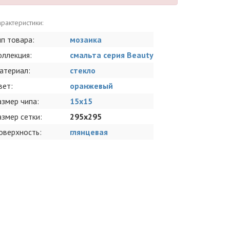
рактеристики:
ип товара:
мозаика
оллекция:
смальта серия Beauty
атериал:
стекло
вет:
оранжевый
азмер чипа:
15x15
азмер сетки:
295x295
оверхность:
глянцевая