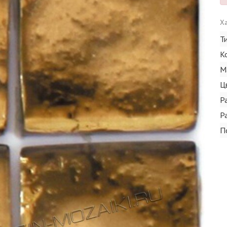
Ха
Т
К
М
Ц
Р
Р
П