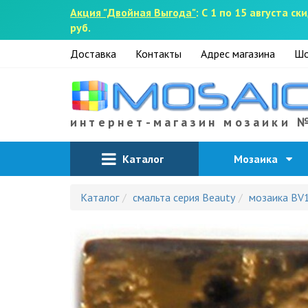
Акция "Двойная Выгода"
: С 1 по 15 августа 
руб.
Доставка
Контакты
Адрес магазина
Шо
интернет-магазин мозаики 
Каталог
Мозаика
Каталог
смальта серия Beauty
мозаика BV