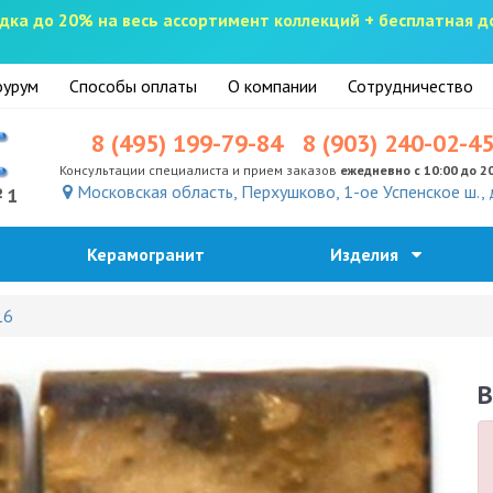
скидка до 20% на весь ассортимент коллекций + бесплатная 
урум
Способы оплаты
О компании
Сотрудничество
8 (495) 199-79-84
8 (903) 240-02-4
Консультации специалиста и прием заказов
ежедневно с 10:00 до 2
Московская область, Перхушково, 1-ое Успенское ш., 
№1
Керамогранит
Изделия
16
B