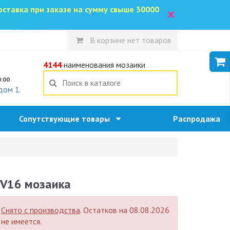
доставка при заказе на сумму свыше 30000
×
В корзине нет товаров
5
4144
наименования мозаики
0:00
дом 1.
Сопутствующие товары
Распродажа
V16 мозаика
Снято с производства
. Остатков на 08.08.2026
не имеется.