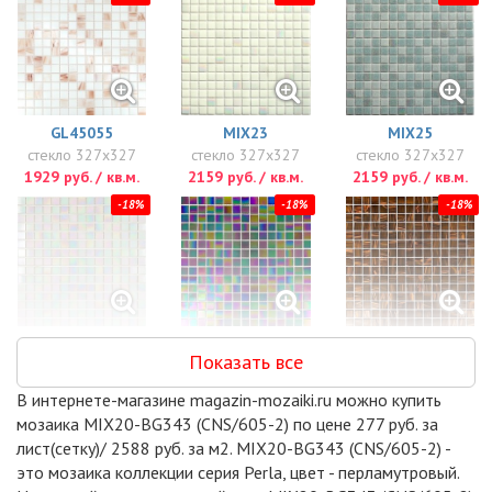
GL45055
MIX23
MIX25
стекло 327x327
стекло 327x327
стекло 327x327
1929 руб. / кв.м.
2159 руб. / кв.м.
2159 руб. / кв.м.
-18%
-18%
-18%
GL42031
GL45019
GL45022
Показать все
стекло 327x327
стекло 327x327
стекло 327x327
2170 руб. / кв.м.
2170 руб. / кв.м.
2170 руб. / кв.м.
В интернете-магазине magazin-mozaiki.ru можно купить
-15%
-15%
-15%
мозаика MIX20-BG343 (CNS/605-2) по цене 277 руб. за
лист(сетку)/ 2588 руб. за м2. MIX20-BG343 (CNS/605-2) -
это мозаика коллекции серия Perla, цвет - перламутровый.