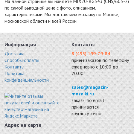
На данной странице вы найдете MIX20-BG343 (CNS/605-2)
по самой выгодной цене с фото, описанием,
характеристиками. Мы доставляем мозаику по Москве,
MIX24
MIX26
MIX28
московской области и всей России.
стекло 327x327
стекло 327x327
стекло 327x327
2290 руб. / кв.м.
2290 руб. / кв.м.
2290 руб. / кв.м.
-15%
-18%
-20%
Информация
Контакты
Доставка
8 (495) 199-79-84
Способы оплаты
прием заказов по телефону
Контакты
ежедневно с 10:00 до
Политика
20:00
MIX29
GL45052
ARKTIKA
конфиденциальности
стекло 327x327
стекло 327x327
стекло 327x327
2290 руб. / кв.м.
2339 руб. / кв.м.
2348 руб. / кв.м.
sales@magazin-
mozaiki.ru
-18%
-15%
-15%
заказы по email
принимаются
круглосуточно
Адрес на карте
GL45027
ARCTIC
BAHAMAS