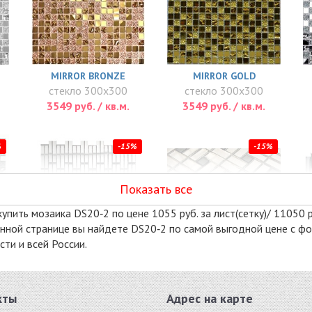
MIRROR BRONZE
MIRROR GOLD
стекло 300x300
стекло 300x300
3549 руб. / кв.м.
3549 руб. / кв.м.
%
-15%
-15%
Показать все
упить мозаика DS20‐2 по цене 1055 руб. за лист(сетку)/ 11050 р
 данной странице вы найдете DS20‐2 по самой выгодной цене с ф
ти и всей России.
S74-8
SD42-2
стекло 286x320
стекло 328x328
5525 руб. / кв.м.
5610 руб. / кв.м.
кты
Адрес на карте