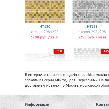
HT130
HT131
стекло 298x298
стекло 298x298
3298 руб. / кв.м.
3298 руб. / кв.м.
-15%
-18
В интернете-магазине magazin-mozaiki.ru можно к
зеркальная серии MIRror, цвет - зеркальный. На
доставляем мозаику по Москве, московской облас
S50
MIRAGE
стекло 310x310
стекло 300x300
5100 руб. / кв.м.
5148 руб. / кв.м.
Информация
Конта