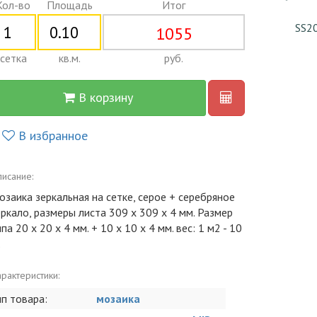
Кол-во
Площадь
Итог
SS2
1055
сетка
кв.м.
руб.
В корзину
В избранное
исание:
озаика зеркальная на сетке, серое + серебряное
еркало, размеры листа 309 х 309 х 4 мм. Размер
па 20 х 20 x 4 мм. + 10 х 10 х 4 мм. вес: 1 м2 - 10
.
рактеристики:
ип товара:
мозаика