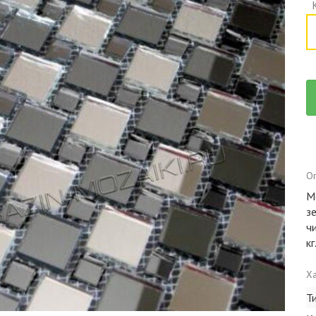
Оп
М
з
чи
кг
Ха
Т