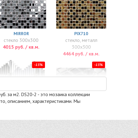
MIRROR
PIX710
стекло 300x300
стекло, металл
4015 руб. / кв.м.
300x300
4464 руб. / кв.м.
-15%
-15%
уб. за м2. DS20‐2 - это мозаика коллекции
ото, описанием, характеристиками. Мы
SH74-5
S20
стекло 286x286
стекло 328x328
5610 руб. / кв.м.
5780 руб. / кв.м.