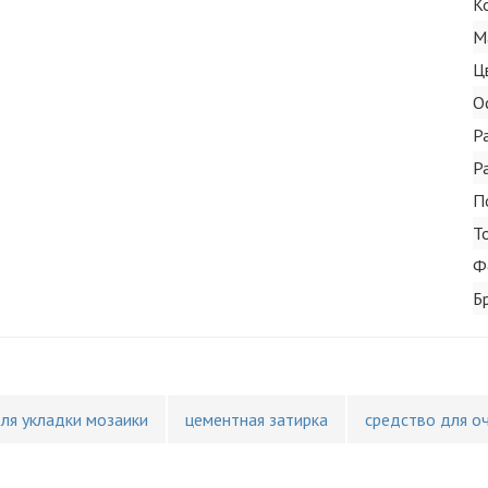
К
М
Ц
О
Р
Р
П
Т
Ф
Б
для укладки мозаики
цементная затирка
средство для о