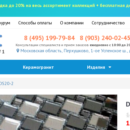
скидка до 20% на весь ассортимент коллекций + бесплатная 
урум
Способы оплаты
О компании
Сотрудничество
8 (495) 199-79-84
8 (903) 240-02-4
Консультации специалиста и прием заказов
ежедневно с 10:00 до 2
Московская область, Перхушково, 1-ое Успенское ш., 
№1
Керамогранит
Изделия
DS20‐2
D
1
1