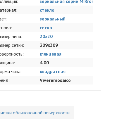
оллекция:
зеркальная серии MIRror
атериал:
стекло
вет:
зеркальный
снова:
сетка
азмер чипа:
20x20
азмер сетки:
309x309
оверхность:
глянцевая
олщина:
4.00
орма чипа:
квадратная
ренд:
Viveremosaico
чистки облицовочной поверхности