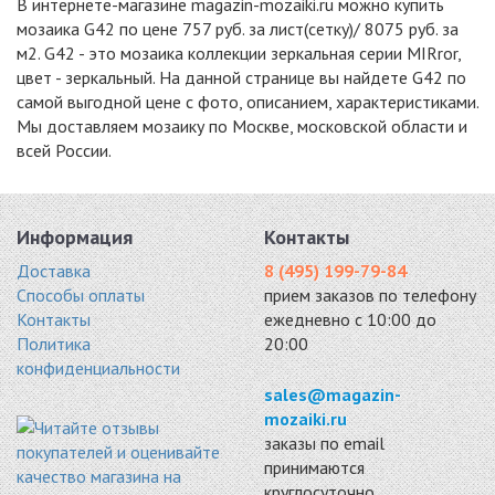
В интернете-магазине magazin-mozaiki.ru можно купить
4464 руб. / кв.м.
мозаика G42 по цене 757 руб. за лист(сетку)/ 8075 руб. за
-15%
-18%
-15%
м2. G42 - это мозаика коллекции зеркальная серии MIRror,
цвет - зеркальный. На данной странице вы найдете G42 по
самой выгодной цене с фото, описанием, характеристиками.
Мы доставляем мозаику по Москве, московской области и
всей России.
S50
MIRAGE
S74-8
стекло 310x310
стекло 300x300
стекло 286x320
5100 руб. / кв.м.
5148 руб. / кв.м.
5525 руб. / кв.м.
Информация
Контакты
-15%
-15%
-15%
Доставка
8 (495) 199-79-84
Способы оплаты
прием заказов по телефону
Контакты
ежедневно с 10:00 до
Политика
20:00
конфиденциальности
SH74-5
SD42-2
S20
sales@magazin-
стекло 286x286
стекло 328x328
стекло 328x328
mozaiki.ru
5610 руб. / кв.м.
5610 руб. / кв.м.
5780 руб. / кв.м.
заказы по email
принимаются
-15%
-15%
-15%
круглосуточно