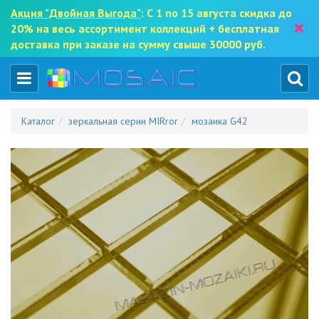
Акция "Двойная Выгода"
: С 1 по 15 августа скидка до
×
20% на весь ассортимент коллекций + бесплатная
доставка при заказе на сумму свыше 30000 руб.
Каталог
зеркальная серии MIRror
мозаика G42