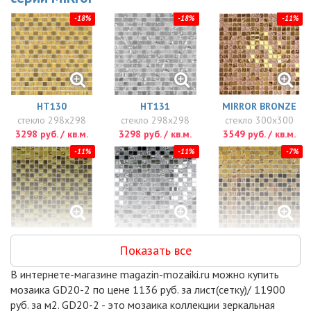
-18%
-18%
-11%
HT130
HT131
MIRROR BRONZE
стекло 298x298
стекло 298x298
стекло 300x300
3298 руб. / кв.м.
3298 руб. / кв.м.
3549 руб. / кв.м.
-11%
-11%
-7%
MIRROR GOLD
MIRROR
PIX710
Показать все
стекло 300x300
стекло 300x300
стекло, металл
3549 руб. / кв.м.
4015 руб. / кв.м.
300x300
В интернете-магазине magazin-mozaiki.ru можно купить
4464 руб. / кв.м.
мозаика GD20-2 по цене 1136 руб. за лист(сетку)/ 11900
-15%
-18%
-15%
руб. за м2. GD20-2 - это мозаика коллекции зеркальная