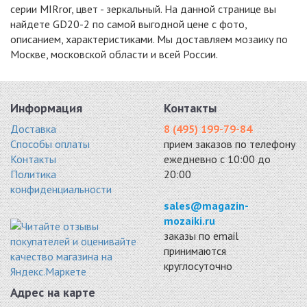
серии MIRror, цвет - зеркальный. На данной странице вы
найдете GD20-2 по самой выгодной цене с фото,
описанием, характеристиками. Мы доставляем мозаику по
Москве, московской области и всей России.
S50
MIRAGE
S74-8
стекло 310x310
стекло 300x300
стекло 286x320
5100 руб. / кв.м.
5148 руб. / кв.м.
5525 руб. / кв.м.
Информация
Контакты
-15%
-15%
-15%
Доставка
8 (495) 199-79-84
Способы оплаты
прием заказов по телефону
Контакты
ежедневно с 10:00 до
Политика
20:00
конфиденциальности
SH74-5
SD42-2
S20
sales@magazin-
стекло 286x286
стекло 328x328
стекло 328x328
mozaiki.ru
5610 руб. / кв.м.
5610 руб. / кв.м.
5780 руб. / кв.м.
заказы по email
принимаются
-15%
-15%
-15%
круглосуточно
Адрес на карте