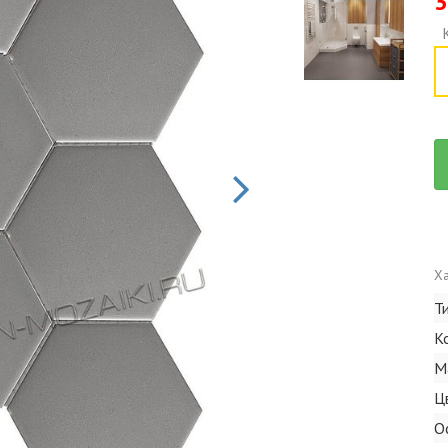
3
Ха
Т
К
М
Ц
О