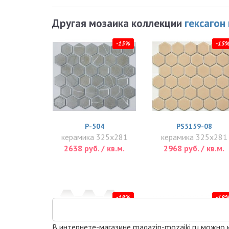
Другая мозаика коллекции
гексагон
-15%
-15
P-504
PS5159-08
керамика 325x281
керамика 325x281
2638 руб. / кв.м.
2968 руб. / кв.м.
-18%
-18
В интернете-магазине magazin-mozaiki.ru можно ку