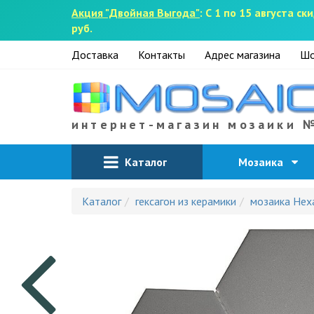
Акция "Двойная Выгода"
: С 1 по 15 августа 
руб.
Доставка
Контакты
Адрес магазина
Шо
интернет-магазин мозаики 
Каталог
Мозаика
Каталог
гексагон из керамики
мозаика Hexa