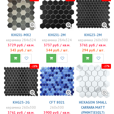
KHG51-MX2
KHG51-2M
KHG23-2M
керамика 284x324
керамика 284x324
керамика 260x300
3729 руб. / кв.м.
3737 руб. / кв.м.
3761 руб. / кв.м.
343 руб. / шт.
344 руб. / шт.
294 руб. / шт.
-18%
-17%
KHG23-2G
CFT 8021
HEXAGON SMALL
керамика 260x300
260x300
CARRARA MATT
3761 руб. / кв.м.
3900 руб. / кв.м.
(PMMT83017)