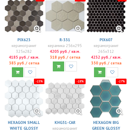
PIX623
R-331
PIX607
керамогранит
керамика 256x295
керамогранит
325x282
4205 руб. / кв.м.
265x312
4185 руб. / кв.м.
318 руб. / сетка
4232 руб. / кв.м.
383 руб. / сетка
350 руб. / сетка
-15%
-18%
-17%
HEXAGON SMALL
KHG51-CAR
HEXAGON BIG
WHITE GLOSSY
керамогранит
GREEN GLOSSY