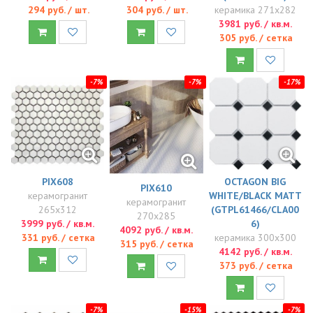
294 руб. / шт.
304 руб. / шт.
керамика 271x282
3981 руб. / кв.м.
305 руб. / сетка
-7%
-7%
-17%
PIX608
OCTAGON BIG
PIX610
керамогранит
WHITE/BLACK MATT
керамогранит
265x312
(GTPL61466/CLA00
270x285
3999 руб. / кв.м.
6)
4092 руб. / кв.м.
331 руб. / сетка
керамика 300x300
315 руб. / сетка
4142 руб. / кв.м.
373 руб. / сетка
-7%
-15%
-7%