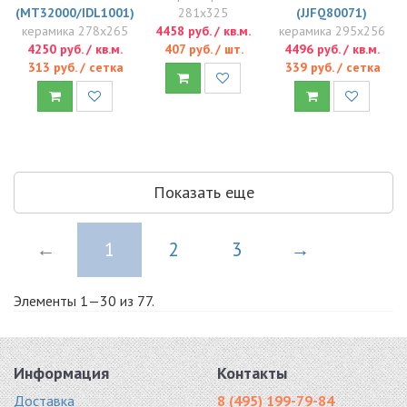
(MT32000/IDL1001)
281x325
(JJFQ80071)
керамика 278x265
4458 руб. / кв.м.
керамика 295x256
4250 руб. / кв.м.
407 руб. / шт.
4496 руб. / кв.м.
313 руб. / сетка
339 руб. / сетка
Показать еще
←
1
2
3
→
Элементы 1—30 из 77.
Информация
Контакты
Доставка
8 (495) 199-79-84