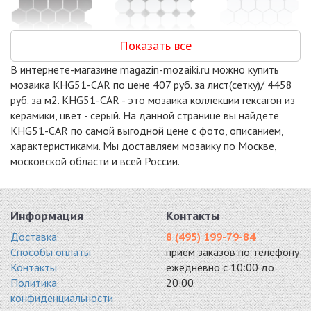
Показать все
В интернете-магазине magazin-mozaiki.ru можно купить
PIX611
OCTAGON SMALL
HEXAGON SMALL
мозаика KHG51-CAR по цене 407 руб. за лист(сетку)/ 4458
керамогранит
WHITE/BLACK
WHITE MATT
руб. за м2. KHG51-CAR - это мозаика коллекции гексагон из
270x285
MATT
(MT31000/LJ510
керамики, цвет - серый. На данной странице вы найдете
3255 руб. / кв.м.
(NXWN51488/IDL
8/IDL1005)
KHG51-CAR по самой выгодной цене с фото, описанием,
A2575)
керамика 278x265
керамика 295x295
3533 руб. / кв.м.
характеристиками. Мы доставляем мозаику по Москве,
3520 руб. / кв.м.
московской области и всей России.
-18%
-18%
-18%
Информация
Контакты
Доставка
8 (495) 199-79-84
Способы оплаты
прием заказов по телефону
KHG51-2U
KHG23-1M
KHG23-1G
Контакты
ежедневно с 10:00 до
керамика 284x324
керамика 260x300
керамика 260x300
Политика
20:00
3547 руб. / кв.м.
3575 руб. / кв.м.
3575 руб. / кв.м.
конфиденциальности
-18%
-18%
-15%