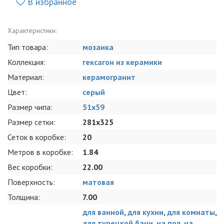
В избранное
Характеристики:
Тип товара:
мозаика
Коллекция:
гексагон из керамики
Материал:
керамогранит
Цвет:
серый
Размер чипа:
51x59
Размер сетки:
281x325
Сеток в коробке:
20
Метров в коробке:
1.84
Вес коробки:
22.00
Поверхность:
матовая
Толщина:
7.00
для ванной
,
для кухни
,
для комнаты
,
для турецкой бани
,
на пол
,
на