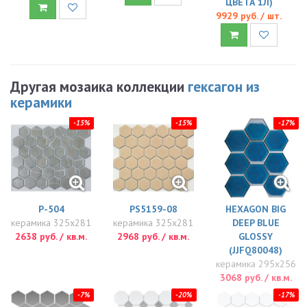
ЦВЕТА 1Л)
9929 руб. / шт.
Другая мозаика коллекции
гексагон из
керамики
-15%
-15%
-17%
P-504
PS5159-08
HEXAGON BIG
керамика 325x281
керамика 325x281
DEEP BLUE
2638 руб. / кв.м.
2968 руб. / кв.м.
GLOSSY
(JJFQ80048)
керамика 295x256
3068 руб. / кв.м.
-7%
-20%
-17%