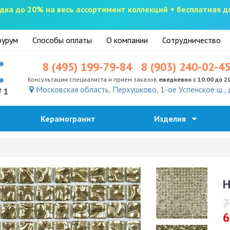
скидка до 20% на весь ассортимент коллекций + бесплатная 
урум
Способы оплаты
О компании
Сотрудничество
8 (495) 199-79-84
8 (903) 240-02-4
Консультации специалиста и прием заказов
ежедневно с 10:00 до 2
Московская область, Перхушково, 1-ое Успенское ш., 
№1
Керамогранит
Изделия
H
7
6