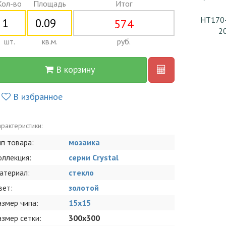
Кол-во
Площадь
Итог
HT170
574
2
шт.
кв.м.
руб.
В корзину
В избранное
рактеристики:
ип товара:
мозаика
оллекция:
серии Crystal
атериал:
стекло
вет:
золотой
азмер чипа:
15x15
азмер сетки:
300x300