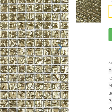
Ха
Т
К
М
Ц
Р
Р