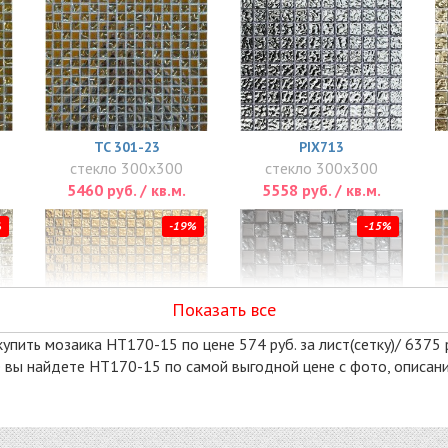
TC 301-23
PIX713
стекло 300x300
стекло 300x300
5460 руб. / кв.м.
5558 руб. / кв.м.
%
-19%
-15%
Показать все
упить мозаика HT170-15 по цене 574 руб. за лист(сетку)/ 6375 
ице вы найдете HT170-15 по самой выгодной цене с фото, описа
GOLDEN REEF
ТС 301-23
стекло 300x300
стекло 300x300
6633 руб. / кв.м.
6714 руб. / кв.м.