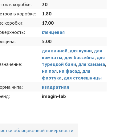
еток в коробке:
20
етров в коробке:
1.80
ес коробки:
17.00
оверхность:
глянцевая
олщина:
5.00
для ванной
,
для кухни
,
для
комнаты
,
для бассейна
,
для
азначение:
турецкой бани
,
для хамама
,
на пол
,
на фасад
,
для
фартука
,
для столешницы
орма чипа:
квадратная
ренд:
imagin-lab
чистки облицовочной поверхности