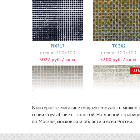
PIX717
TC 302
стекло 300x300
стекло 300x300
5022 руб. / кв.м.
5200 руб. / кв.м.
-18
В интернете-магазине magazin-mozaiki.ru можно к
серии Crystal, цвет - золотой. На данной стран
по Москве, московской области и всей России.
SGD 17
HT170-20
стекло 301x301
стекло 305x305
6500 руб. / кв.м.
6620 руб. / кв.м.