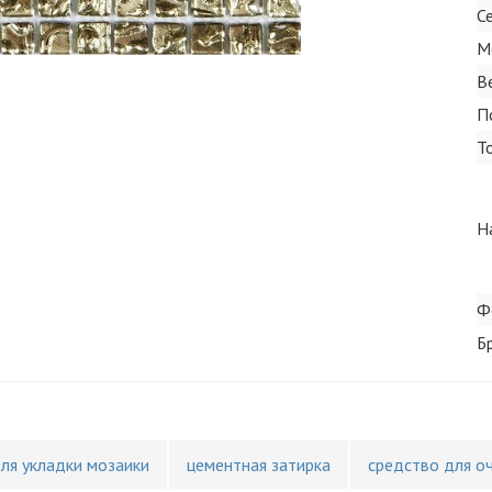
С
М
В
П
Т
Н
Ф
Б
для укладки мозаики
цементная затирка
средство для о