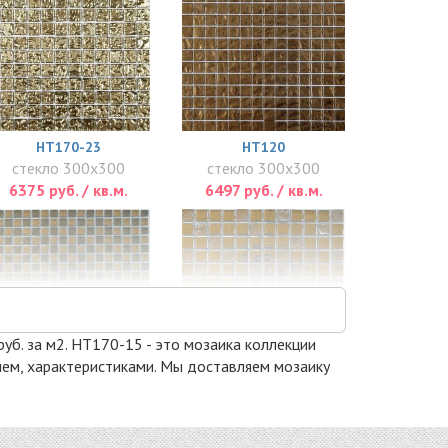
HT170-23
HT120
стекло 300x300
стекло 300x300
6375 руб. / кв.м.
6497 руб. / кв.м.
руб. за м2. HT170-15 - это мозаика коллекции
нием, характеристиками. Мы доставляем мозаику
TC 308
TC 320
стекло 300x300
стекло 300x300
7020 руб. / кв.м.
7020 руб. / кв.м.