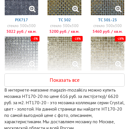
PIX717
TC 302
TC 301-23
стекло 300x300
стекло 300x300
стекло 300x300
5022 руб. / кв.м.
5200 руб. / кв.м.
5460 руб. / кв.м.
-5%
-18%
-18%
PIX713
HT170-15
HT170-23
Показать все
стекло 300x300
стекло 300x300
стекло 300x300
5558 руб. / кв.м.
6375 руб. / кв.м.
6375 руб. / кв.м.
В интернете-магазине magazin-mozaiki.ru можно купить
-18%
-19%
мозаика HT170-20 по цене 616 руб. за лист(сетку)/ 6620
руб. за м2. HT170-20 - это мозаика коллекции серии Crystal,
цвет - золотой. На данной странице вы найдете HT170-20
по самой выгодной цене с фото, описанием,
характеристиками. Мы доставляем мозаику по Москве,
московской области и всей России.