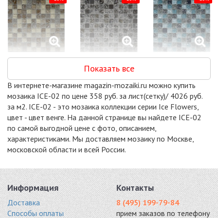
СС 142
СС 149
СС 164
Показать все
300x300
300x300
300x300
7039 руб. / кв.м.
7039 руб. / кв.м.
7039 руб. / кв.м.
В интернете-магазине magazin-mozaiki.ru можно купить
-19%
мозаика ICE-02 по цене 358 руб. за лист(сетку)/ 4026 руб.
за м2. ICE-02 - это мозаика коллекции серии Ice Flowers,
цвет - цвет венге. На данной странице вы найдете ICE-02
по самой выгодной цене с фото, описанием,
характеристиками. Мы доставляем мозаику по Москве,
московской области и всей России.
WHITE CRUSH
стекло 300x300
7650 руб. / кв.м.
Информация
Контакты
Доставка
8 (495) 199-79-84
Способы оплаты
прием заказов по телефону