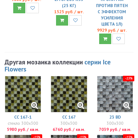
(25 КГ)
ПРОТИВ ПЯТЕН
1525 руб. / шт.
С ЭФФЕКТОМ
УСИЛЕНИЯ
ЦВЕТА 1Л)
9929 руб. / шт.
Другая мозаика коллекции
серии Ice
Flowers
-15%
СС 167-1
СС 167
23 BD
стекло 300x300
300x300
300x300
5980 руб. / кв.м.
6760 руб. / кв.м.
7039 руб. / кв.м.
-15%
-15%
-15%