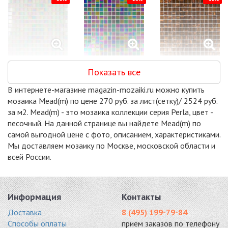
GL42031
GL45019
GL45022
Показать все
стекло 327x327
стекло 327x327
стекло 327x327
2170 руб. / кв.м.
2170 руб. / кв.м.
2170 руб. / кв.м.
В интернете-магазине magazin-mozaiki.ru можно купить
-15%
-15%
-15%
мозаика Mead(m) по цене 270 руб. за лист(сетку)/ 2524 руб.
за м2. Mead(m) - это мозаика коллекции серия Perla, цвет -
песочный. На данной странице вы найдете Mead(m) по
самой выгодной цене с фото, описанием, характеристиками.
Мы доставляем мозаику по Москве, московской области и
всей России.
MIX24
MIX26
MIX28
стекло 327x327
стекло 327x327
стекло 327x327
2290 руб. / кв.м.
2290 руб. / кв.м.
2290 руб. / кв.м.
-15%
-18%
-20%
Информация
Контакты
Доставка
8 (495) 199-79-84
Способы оплаты
прием заказов по телефону