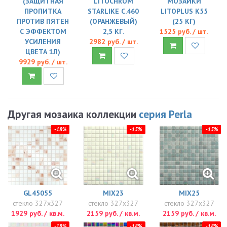
(ЗАЩИТНАЯ
LITOCHROM
МОЗАИКИ
ПРОПИТКА
STARLIKE C.460
LITOPLUS K55
ПРОТИВ ПЯТЕН
(ОРАНЖЕВЫЙ)
(25 КГ)
С ЭФФЕКТОМ
2,5 КГ.
1525 руб. / шт.
УСИЛЕНИЯ
2982 руб. / шт.
ЦВЕТА 1Л)
9929 руб. / шт.
Другая мозаика коллекции
серия Perla
-18%
-15%
-15%
GL45055
MIX23
MIX25
стекло 327x327
стекло 327x327
стекло 327x327
1929 руб. / кв.м.
2159 руб. / кв.м.
2159 руб. / кв.м.
-18%
-18%
-18%