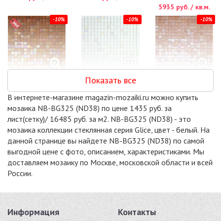
5935 руб. / кв.м.
-10%
-10%
-10%
Показать все
NN50
MIX15-WH119
NB-BG315 (NE92)
стекло 295x295
(GLIESE)
стекло 295x295
В интернете-магазине magazin-mozaiki.ru можно купить
6264 руб. / кв.м.
стекло 295x295
5935 руб. / кв.м.
мозаика NB-BG325 (ND38) по цене 1435 руб. за
6301 руб. / кв.м.
лист(сетку)/ 16485 руб. за м2. NB-BG325 (ND38) - это
-10%
-10%
-10%
мозаика коллекции стеклянная серия Glice, цвет - белый. На
данной странице вы найдете NB-BG325 (ND38) по самой
выгодной цене с фото, описанием, характеристиками. Мы
доставляем мозаику по Москве, московской области и всей
России.
SM35
NG21
SM31
стекло 298x298
стекло 295x295
стекло 298x298
7546 руб. / кв.м.
7766 руб. / кв.м.
7986 руб. / кв.м.
Информация
Контакты
-10%