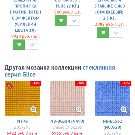
ПРОПИТКА
PLUS (2 КГ.)
STARLIKE C.460
ПРОТИВ ПЯТЕН
800 руб. / шт.
(ОРАНЖЕВЫЙ)
С ЭФФЕКТОМ
2,5 КГ.
УСИЛЕНИЯ
2982 руб. / шт.
ЦВЕТА 1Л)
9929 руб. / шт.
Другая мозаика коллекции
стеклянная
серия Glice
-10%
-10%
-10%
NT43
NB-BG314 (NA90)
NB-BL562
295x295
стекло 295x295
(NC0320)
5422 руб. / кв.м.
5935 руб. / кв.м.
295x295