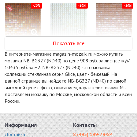
-10%
-10%
-10%
Показать все
NN50
MIX15-WH119
NB-BG315 (NE92)
стекло 295x295
(GLIESE)
стекло 295x295
В интернете-магазине magazin-mozaiki.ru можно купить
6323 руб. / кв.м.
стекло 295x295
5990 руб. / кв.м.
мозаика NB-BG327 (ND40) по цене 908 руб. за лист(сетку)/
6360 руб. / кв.м.
10435 руб. за м2. NB-BG327 (ND40) - это мозаика
-10%
-10%
-10%
коллекции стеклянная серия Glice, цвет - бежевый. На
данной странице вы найдете NB-BG327 (ND40) по самой
выгодной цене с фото, описанием, характеристиками. Мы
доставляем мозаику по Москве, московской области и всей
России.
SM35
NG21
SM31
стекло 298x298
стекло 295x295
стекло 298x298
7617 руб. / кв.м.
7839 руб. / кв.м.
8061 руб. / кв.м.
Информация
Контакты
-10%
Доставка
8 (495) 199-79-84