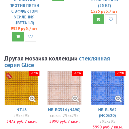
ПРОТИВ ПЯТЕН
(25 КГ)
С ЭФФЕКТОМ
1525 руб. / шт.
УСИЛЕНИЯ
ЦВЕТА 1Л)
9929 руб. / шт.
Другая мозаика коллекции
стеклянная
серия Glice
-10%
-10%
-10%
NT43
NB-BG314 (NA90)
NB-BL562
295x295
стекло 295x295
(NC0320)
5472 руб. / кв.м.
5990 руб. / кв.м.
295x295
5990 руб. / кв.м.