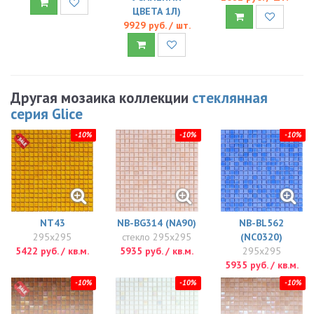
ЦВЕТА 1Л)
9929 руб. / шт.
Другая мозаика коллекции
стеклянная
серия Glice
-10%
-10%
-10%
NT43
NB-BG314 (NA90)
NB-BL562
295x295
стекло 295x295
(NC0320)
5422 руб. / кв.м.
5935 руб. / кв.м.
295x295
5935 руб. / кв.м.
-10%
-10%
-10%