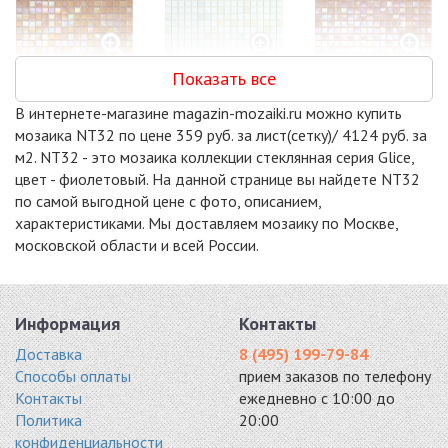
Показать все
NN50
MIX15-WH119
NB-BG315 (NE92)
стекло 295x295
(GLIESE)
стекло 295x295
В интернете-магазине magazin-mozaiki.ru можно купить
6264 руб. / кв.м.
стекло 295x295
5935 руб. / кв.м.
мозаика NT32 по цене 359 руб. за лист(сетку)/ 4124 руб. за
6301 руб. / кв.м.
м2. NT32 - это мозаика коллекции стеклянная серия Glice,
-10%
-10%
-10%
цвет - фиолетовый. На данной странице вы найдете NT32
по самой выгодной цене с фото, описанием,
характеристиками. Мы доставляем мозаику по Москве,
московской области и всей России.
SM35
NG21
SM31
стекло 298x298
стекло 295x295
стекло 298x298
Информация
Контакты
7546 руб. / кв.м.
7766 руб. / кв.м.
7986 руб. / кв.м.
Доставка
8 (495) 199-79-84
-10%
Способы оплаты
прием заказов по телефону
Контакты
ежедневно с 10:00 до
Политика
20:00
конфиденциальности