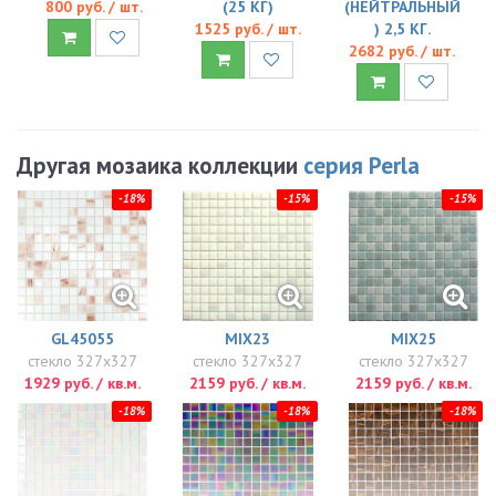
800 руб. / шт.
(25 КГ)
(НЕЙТРАЛЬНЫЙ
1525 руб. / шт.
) 2,5 КГ.
2682 руб. / шт.
Другая мозаика коллекции
серия Perla
-18%
-15%
-15%
GL45055
MIX23
MIX25
стекло 327x327
стекло 327x327
стекло 327x327
1929 руб. / кв.м.
2159 руб. / кв.м.
2159 руб. / кв.м.
-18%
-18%
-18%