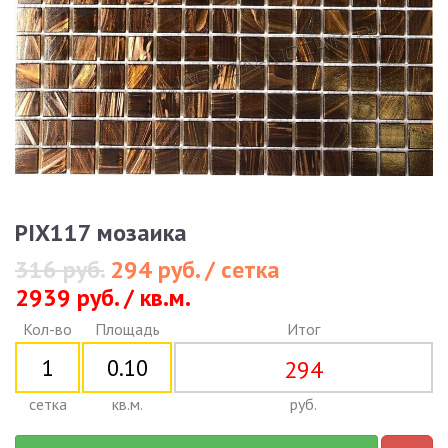
PIX117 мозаика
316 руб.
294 руб. / сетка
2939 руб. / кв.м.
Кол-во
Площадь
Итог
294
сетка
кв.м.
руб.