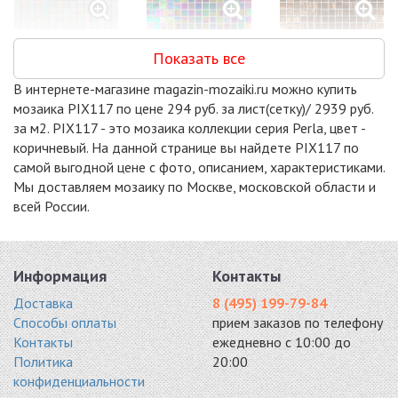
GL42031
GL45019
GL45022
Показать все
стекло 327x327
стекло 327x327
стекло 327x327
2170 руб. / кв.м.
2170 руб. / кв.м.
2170 руб. / кв.м.
В интернете-магазине magazin-mozaiki.ru можно купить
-15%
-15%
-15%
мозаика PIX117 по цене 294 руб. за лист(сетку)/ 2939 руб.
за м2. PIX117 - это мозаика коллекции серия Perla, цвет -
коричневый. На данной странице вы найдете PIX117 по
самой выгодной цене с фото, описанием, характеристиками.
Мы доставляем мозаику по Москве, московской области и
всей России.
MIX24
MIX26
MIX28
стекло 327x327
стекло 327x327
стекло 327x327
2290 руб. / кв.м.
2290 руб. / кв.м.
2290 руб. / кв.м.
-15%
-18%
-20%
Информация
Контакты
Доставка
8 (495) 199-79-84
Способы оплаты
прием заказов по телефону
Контакты
ежедневно с 10:00 до
Политика
20:00
конфиденциальности
MIX29
GL45052
ARKTIKA