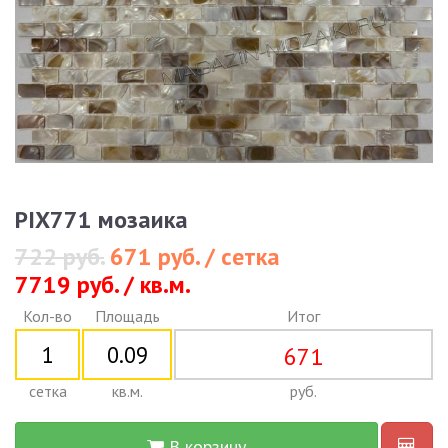
PIX771 мозаика
722 руб.
671 руб. / сетка
7719 руб. / кв.м.
Кол-во
Площадь
Итог
671
сетка
кв.м.
руб.
В корзину