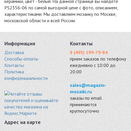
керамики, цвет - белый. На данной странице вы найдете
3255 руб. / кв.м.
(NXWN51488/IDL
8/IDL1005)
PS2356-06 по самой выгодной цене с фото, описанием,
A2575)
керамика 278x265
керамика 295x295
3533 руб. / кв.м.
характеристиками. Мы доставляем мозаику по Москве,
3520 руб. / кв.м.
московской области и всей России.
-18%
-18%
-18%
Информация
Контакты
Доставка
8 (495) 199-79-84
Способы оплаты
прием заказов по телефону
KHG51-2U
KHG23-1M
KHG23-1G
Контакты
ежедневно с 10:00 до
керамика 284x324
керамика 260x300
керамика 260x300
Политика
20:00
3547 руб. / кв.м.
3575 руб. / кв.м.
3575 руб. / кв.м.
конфиденциальности
-18%
-18%
-15%
sales@magazin-
mozaiki.ru
заказы по email
принимаются
круглосуточно
KHG51-1M
KHG51-1U
103 M
Адрес на карте
керамика 284x324
керамика 284x324
295x295