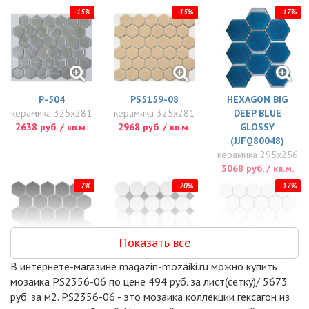
-15%
-15%
-17%
P-504
PS5159-08
HEXAGON BIG
керамика 325x281
керамика 325x281
DEEP BLUE
2638 руб. / кв.м.
2968 руб. / кв.м.
GLOSSY
(JJFQ80048)
керамика 295x256
3068 руб. / кв.м.
-7%
-20%
-17%
Показать все
В интернете-магазине magazin-mozaiki.ru можно купить
PIX611
OCTAGON SMALL
HEXAGON SMALL
мозаика PS2356-06 по цене 494 руб. за лист(сетку)/ 5673
керамогранит
WHITE/BLACK
WHITE MATT
руб. за м2. PS2356-06 - это мозаика коллекции гексагон из
270x285
MATT
(MT31000/LJ510