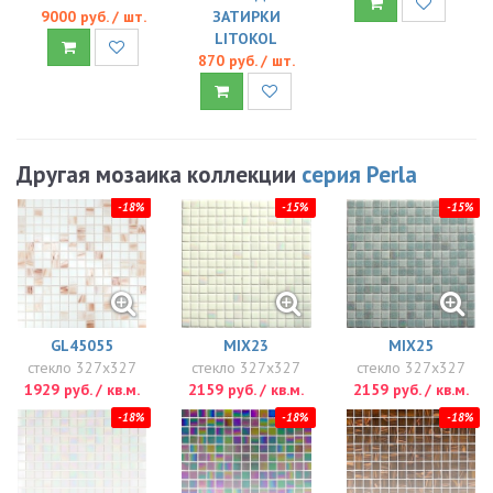
9000 руб. / шт.
ЗАТИРКИ
LITOKOL
870 руб. / шт.
Другая мозаика коллекции
серия Perla
-18%
-15%
-15%
GL45055
MIX23
MIX25
стекло 327x327
стекло 327x327
стекло 327x327
1929 руб. / кв.м.
2159 руб. / кв.м.
2159 руб. / кв.м.
-18%
-18%
-18%