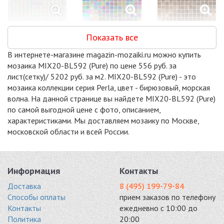
GL42031
GL45019
GL45022
Показать все
стекло 327x327
стекло 327x327
стекло 327x327
2170 руб. / кв.м.
2170 руб. / кв.м.
2170 руб. / кв.м.
В интернете-магазине magazin-mozaiki.ru можно купить
-15%
-15%
-15%
мозаика MIX20-BL592 (Pure) по цене 556 руб. за
лист(сетку)/ 5202 руб. за м2. MIX20-BL592 (Pure) - это
мозаика коллекции серия Perla, цвет - бирюзовый, морская
волна. На данной странице вы найдете MIX20-BL592 (Pure)
по самой выгодной цене с фото, описанием,
характеристиками. Мы доставляем мозаику по Москве,
MIX24
MIX26
MIX28
московской области и всей России.
стекло 327x327
стекло 327x327
стекло 327x327
2290 руб. / кв.м.
2290 руб. / кв.м.
2290 руб. / кв.м.
-15%
-18%
-20%
Информация
Контакты
Доставка
8 (495) 199-79-84
Способы оплаты
прием заказов по телефону
Контакты
ежедневно с 10:00 до
Политика
20:00
MIX29
GL45052
ARKTIKA