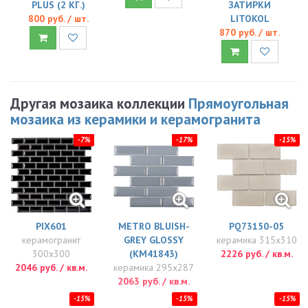
PLUS (2 КГ.)
ЗАТИРКИ
800 руб. / шт.
LITOKOL
870 руб. / шт.
Другая мозаика коллекции
Прямоугольная
мозаика из керамики и керамогранита
-7%
-17%
-15%
PIX601
METRO BLUISH-
PQ73150-05
керамогранит
GREY GLOSSY
керамика 315x310
300x300
(KM41843)
2226 руб. / кв.м.
2046 руб. / кв.м.
керамика 295x287
2063 руб. / кв.м.
-15%
-15%
-15%