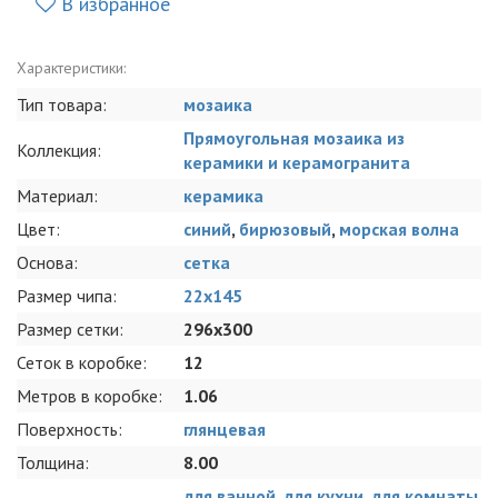
В избранное
Характеристики:
Тип товара:
мозаика
Прямоугольная мозаика из
Коллекция:
керамики и керамогранита
Материал:
керамика
Цвет:
синий
,
бирюзовый
,
морская волна
Основа:
сетка
Размер чипа:
22x145
Размер сетки:
296x300
Сеток в коробке:
12
Метров в коробке:
1.06
Поверхность:
глянцевая
Толщина:
8.00
для ванной
,
для кухни
,
для комнаты
,