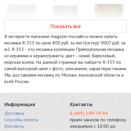
Показать все
PQ73150-06
PQ73150-07
PQ73150-08
В интернете-магазине magazin-mozaiki.ru можно купить
керамика 73x150
керамика 73x150
керамика 73x150
мозаика R-353 по цене 800 руб. за лист(сетку)/ 9007 руб. за
2226 руб. / кв.м.
2226 руб. / кв.м.
2226 руб. / кв.м.
м2. R-353 - это мозаика коллекции Прямоугольная мозаика
-17%
-17%
-17%
из керамики и керамогранита, цвет - синий, бирюзовый,
морская волна. На данной странице вы найдете R-353 по
самой выгодной цене с фото, описанием, характеристиками.
Мы доставляем мозаику по Москве, московской области и
всей России.
BRICK WHITE
WHITE MATT (V-
METRO WHITE
GLOSSY
VW56000)
GLOSSY
(A32000/A1001G)
керамика 300x300
(AM81945)
Информация
Контакты
керамика 295x291
2602 руб. / кв.м.
керамика 294x288
2575 руб. / кв.м.
2949 руб. / кв.м.
Доставка
8 (495) 199-79-84
Способы оплаты
прием заказов по телефону
-15%
-15%
-2%
Контакты
ежедневно с 10:00 до