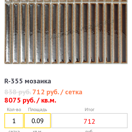
R-355 мозаика
838 руб.
712 руб. / сетка
8075 руб. / кв.м.
Кол-во
Площадь
Итог
712
сетка
кв.м.
руб.