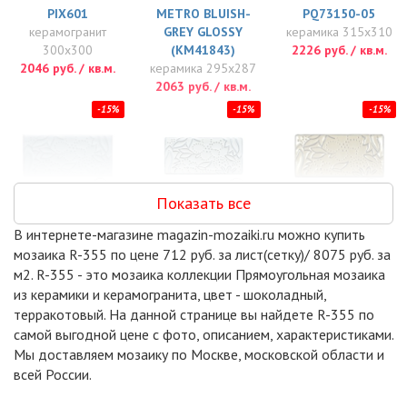
PIX601
METRO BLUISH-
PQ73150-05
керамогранит
GREY GLOSSY
керамика 315x310
300x300
(KM41843)
2226 руб. / кв.м.
2046 руб. / кв.м.
керамика 295x287
2063 руб. / кв.м.
-15%
-15%
-15%
Показать все
PQ73150-06
PQ73150-07
PQ73150-08
В интернете-магазине magazin-mozaiki.ru можно купить
керамика 73x150
керамика 73x150
керамика 73x150
мозаика R-355 по цене 712 руб. за лист(сетку)/ 8075 руб. за
2226 руб. / кв.м.
2226 руб. / кв.м.
2226 руб. / кв.м.
м2. R-355 - это мозаика коллекции Прямоугольная мозаика
-17%
-17%
-17%
из керамики и керамогранита, цвет - шоколадный,
терракотовый. На данной странице вы найдете R-355 по
самой выгодной цене с фото, описанием, характеристиками.
Мы доставляем мозаику по Москве, московской области и
всей России.
BRICK WHITE
WHITE MATT (V-
METRO WHITE