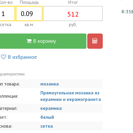
Кол-во
Площадь
Итог
R-35
512
сетка
кв.м.
руб.
В корзину
В избранное
рактеристики:
ип товара:
мозаика
Прямоугольная мозаика из
оллекция:
керамики и керамогранита
атериал:
керамика
вет:
белый
снова:
сетка