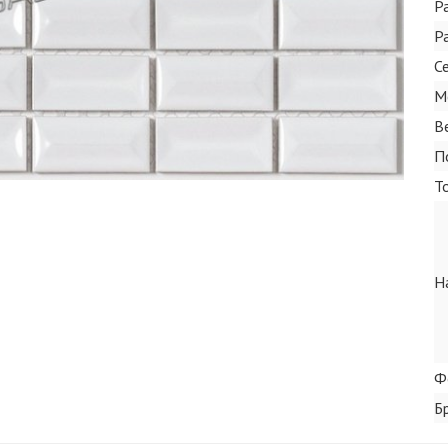
Р
Р
С
М
В
П
Т
Н
Ф
Б