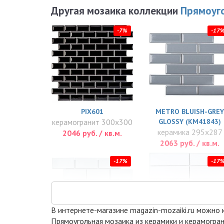
Другая мозаика коллекции
Прямоуго
-7%
-17
PIX601
METRO BLUISH-GREY
керамогранит 300x300
GLOSSY (KM41843)
керамика 295x287
2046 руб. / кв.м.
2063 руб. / кв.м.
-17%
-17
В интернете-магазине magazin-mozaiki.ru можно ку
Прямоугольная мозаика из керамики и керамогран