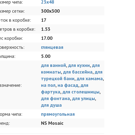
азмер чипа:
23х48
азмер сетки:
300x300
еток в коробке:
17
етров в коробке:
1.53
ес коробки:
17.00
оверхность:
глянцевая
олщина:
5.00
для ванной
,
для кухни
,
для
комнаты
,
для бассейна
,
для
турецкой бани
,
для хамама
,
азначение:
на пол
,
на фасад
,
для
фартука
,
для столешницы
,
для фонтана
,
для улицы
,
для душа
орма чипа:
прямоугольная
ренд:
NS Mosaic