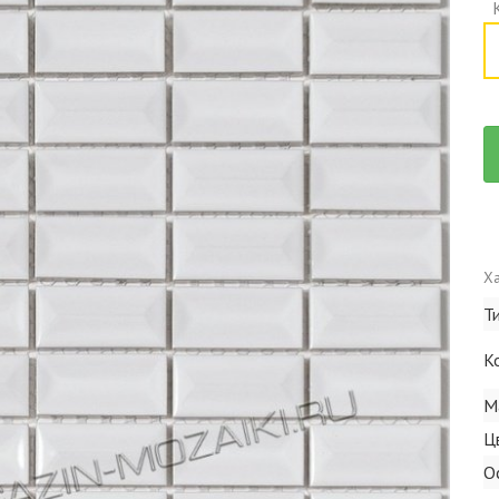
Ха
Т
К
М
Ц
О