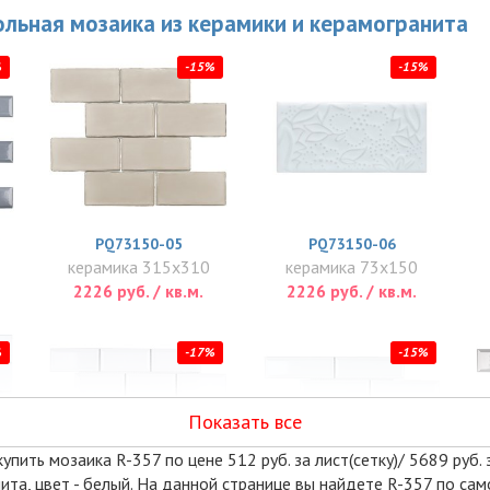
льная мозаика из керамики и керамогранита
%
-15%
-15%
PQ73150-05
PQ73150-06
керамика 315x310
керамика 73x150
2226 руб. / кв.м.
2226 руб. / кв.м.
%
-17%
-15%
Показать все
пить мозаика R-357 по цене 512 руб. за лист(сетку)/ 5689 руб. 
ита, цвет - белый. На данной странице вы найдете R-357 по сам