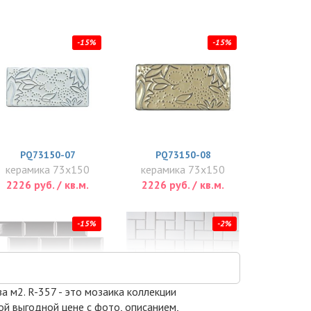
-15%
-15%
PQ73150-07
PQ73150-08
керамика 73x150
керамика 73x150
2226 руб. / кв.м.
2226 руб. / кв.м.
-15%
-2%
за м2. R-357 - это мозаика коллекции
ой выгодной цене с фото, описанием,