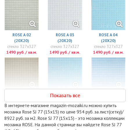
ROSE A 02
ROSE A 03
ROSE A 04
(20X20)
(20X20)
(20X20)
стекло 327x327
стекло 327x327
стекло 327x327
1490 руб. / кв.м.
1490 руб. / кв.м.
1490 руб. / кв.м.
Показать все
ROSE A 05
ROSE A 11
ROSE A 112
(20X20)
(20X20)
(20X20)
В интернете-магазине magazin-mozaiki.ru можно купить
стекло 327x327
стекло 327x327
стекло 327x327
мозаика Rose SJ 77 (15x15) по цене 954 руб. за лист(сетку)/
1490 руб. / кв.м.
1490 руб. / кв.м.
1490 руб. / кв.м.
8922 руб. за м2. Rose SJ 77 (15x15) - это мозаика коллекции
мозаика ROSE. На данной странице вы найдете Rose SJ 77