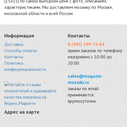
(15x15) по самой выгодной цене с фото, описанием,
характеристиками. Мы доставляем мозаику по Москве,
московской области и всей России.
ROSE A 12(1)
ROSE A 121
ROSE A 17
стекло 327x327
(20X20)
(20X20)
Информация
Контакты
1490 руб. / кв.м.
стекло 327x327
стекло 327x327
1490 руб. / кв.м.
1490 руб. / кв.м.
Доставка
8 (495) 199-79-84
Способы оплаты
прием заказов по телефону
Контакты
ежедневно с 10:00 до
Политика
20:00
конфиденциальности
sales@magazin-
mozaiki.ru
ROSE A 21
ROSE A 34
ROSE A 35
заказы по email
(20X20)
(20X20)
(20X20)
принимаются
стекло 327x327
стекло 327x327
стекло 327x327
круглосуточно
1490 руб. / кв.м.
1490 руб. / кв.м.
1490 руб. / кв.м.
Адрес на карте