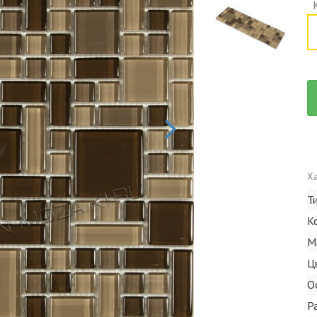
Ха
Т
К
М
Ц
О
Р