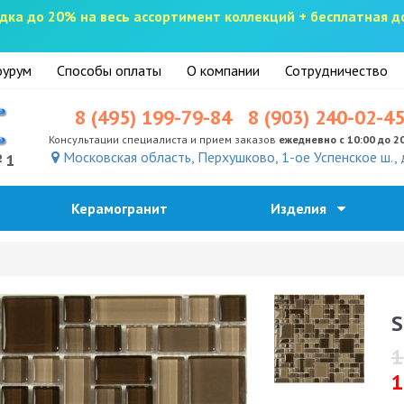
скидка до 20% на весь ассортимент коллекций + бесплатная 
урум
Способы оплаты
О компании
Сотрудничество
8 (495) 199-79-84
8 (903) 240-02-4
Консультации специалиста и прием заказов
ежедневно с 10:00 до 2
Московская область, Перхушково, 1-ое Успенское ш., 
№1
Керамогранит
Изделия
S
1
1