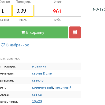
Кол-во
Площадь
Итог
NO-19
961
сетка
кв.м.
руб.
В корзину
В избранное
рактеристики:
ип товара:
мозаика
оллекция:
серии Dune
атериал:
стекло
вет:
коричневый
,
песочный
снова:
сетка
азмер чипа:
15x23