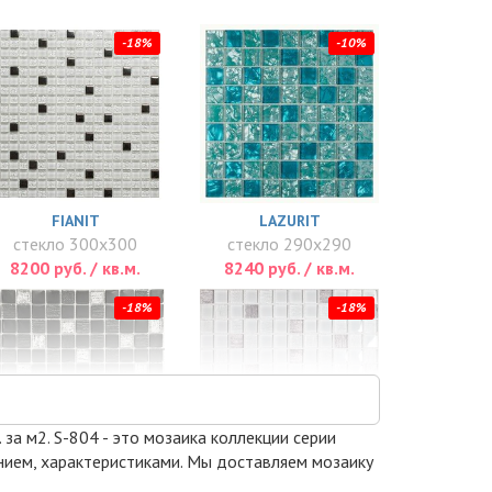
-18%
-10%
FIANIT
LAZURIT
стекло 300x300
стекло 290x290
8200 руб. / кв.м.
8240 руб. / кв.м.
-18%
-18%
 за м2. S-804 - это мозаика коллекции серии
анием, характеристиками. Мы доставляем мозаику
VESTA BLACK 8 ММ.
VESTA WHITE 8 ММ.