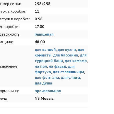
азмер сетки:
298x298
еток в коробке:
11
етров в коробке:
0.98
ес коробки:
17.00
оверхность:
глянцевая
олщина:
48.00
для ванной
,
для кухни
,
для
комнаты
,
для бассейна
,
для
турецкой бани
,
для хамама
,
азначение:
на пол
,
на фасад
,
для
фартука
,
для столешницы
,
для фонтана
,
для улицы
,
для душа
орма чипа:
произвольная
ренд:
NS Mosaic