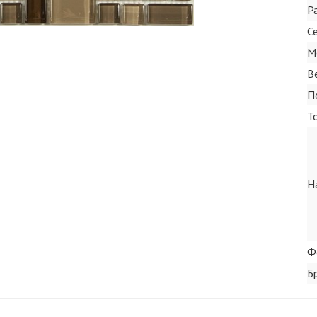
Р
С
М
В
П
Т
Н
Ф
Б