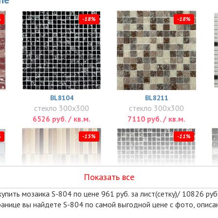
%
-18%
-18%
BL8104
BL8211
стекло 300x300
стекло 300x300
6526 руб. / кв.м.
7110 руб. / кв.м.
%
-15%
-11%
Показать все
пить мозаика S-804 по цене 961 руб. за лист(сетку)/ 10826 руб.
транице вы найдете S-804 по самой выгодной цене с фото, опис
S-810
STRIKE BLACK