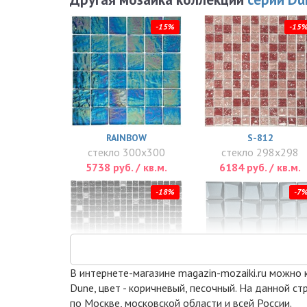
-15%
-15
RAINBOW
S-812
стекло 300x300
стекло 298x298
5738 руб. / кв.м.
6184 руб. / кв.м.
-18%
-7
В интернете-магазине magazin-mozaiki.ru можно ку
Dune, цвет - коричневый, песочный. На данной с
по Москве, московской области и всей России.
ANTRACIT
PIX739