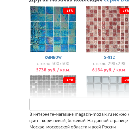
-15%
-15
RAINBOW
S-812
стекло 300x300
стекло 298x298
5738 руб. / кв.м.
6184 руб. / кв.м.
-18%
-7
В интернете-магазине magazin-mozaiki.ru можно ку
цвет - коричневый, бежевый. На данной странице
Москве, московской области и всей России.
ANTRACIT
PIX739