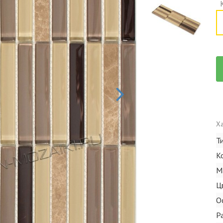
Ха
Т
К
М
Ц
О
Р