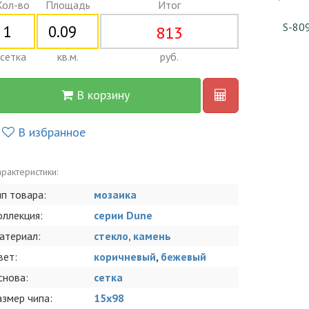
Кол-во
Площадь
Итог
S-80
813
сетка
кв.м.
руб.
В корзину
В избранное
рактеристики:
ип товара:
мозаика
оллекция:
серии Dune
атериал:
стекло, камень
вет:
коричневый
,
бежевый
снова:
сетка
азмер чипа:
15x98