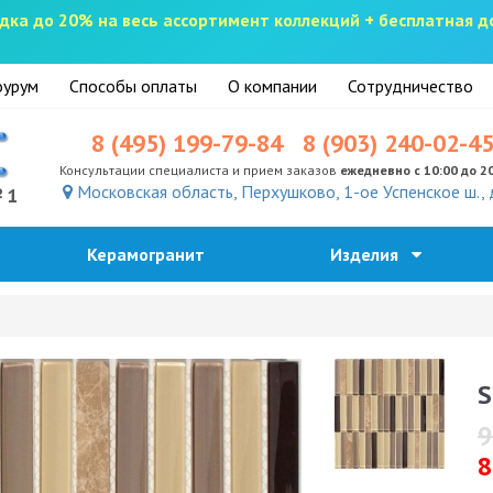
скидка до 20% на весь ассортимент коллекций + бесплатная 
урум
Способы оплаты
О компании
Сотрудничество
8 (495) 199-79-84
8 (903) 240-02-4
Консультации специалиста и прием заказов
ежедневно с 10:00 до 2
Московская область, Перхушково, 1-ое Успенское ш., 
№1
Керамогранит
Изделия
S
9
8