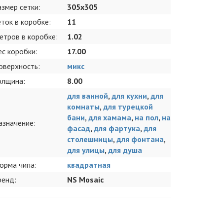
азмер сетки:
305x305
еток в коробке:
11
етров в коробке:
1.02
ес коробки:
17.00
оверхность:
микс
олщина:
8.00
для ванной
,
для кухни
,
для
комнаты
,
для турецкой
бани
,
для хамама
,
на пол
,
на
азначение:
фасад
,
для фартука
,
для
столешницы
,
для фонтана
,
для улицы
,
для душа
орма чипа:
квадратная
ренд:
NS Mosaic