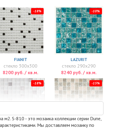
-18%
-10%
FIANIT
LAZURIT
стекло 300x300
стекло 290x290
8200 руб. / кв.м.
8240 руб. / кв.м.
-18%
-15%
за м2. S-810 - это мозаика коллекции серии Dune,
 характеристиками. Мы доставляем мозаику по
VESTA WHITE 8 ММ.
S-811