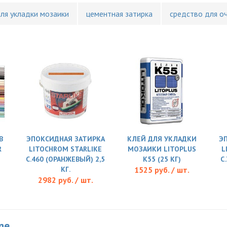
для укладки мозаики
цементная затирка
средство для о
В
ЭПОКСИДНАЯ ЗАТИРКА
КЛЕЙ ДЛЯ УКЛАДКИ
Э
R
LITOCHROM STARLIKE
МОЗАИКИ LITOPLUS
L
C.460 (ОРАНЖЕВЫЙ) 2,5
K55 (25 КГ)
C
КГ.
1525 руб. / шт.
2982 руб. / шт.
ne