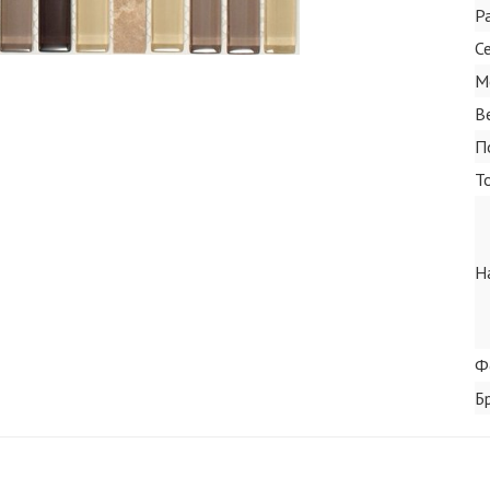
Р
С
М
В
П
Т
Н
Ф
Б