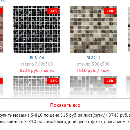
%
-18%
-18%
BL8104
BL8211
стекло 300x300
стекло 300x300
6526 руб. / кв.м.
7110 руб. / кв.м.
%
-11%
-18%
Показать все
пить мозаика S-810 по цене 813 руб. за лист(сетку)/ 8748 руб. 
 вы найдете S-810 по самой выгодной цене с фото, описанием,
STRIKE BLACK
VESTA BLACK 8 ММ.