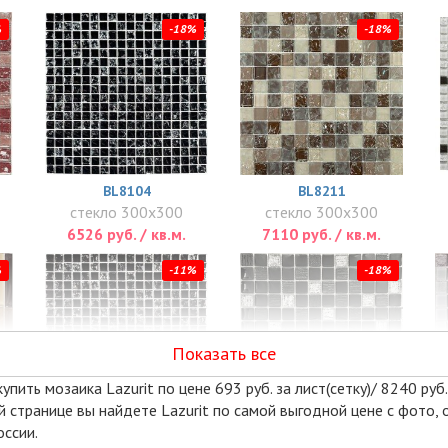
%
-18%
-18%
BL8104
BL8211
стекло 300x300
стекло 300x300
6526 руб. / кв.м.
7110 руб. / кв.м.
%
-11%
-18%
Показать все
пить мозаика Lazurit по цене 693 руб. за лист(сетку)/ 8240 руб. 
ой странице вы найдете Lazurit по самой выгодной цене с фото,
оссии.
STRIKE BLACK
VESTA BLACK 8 ММ.