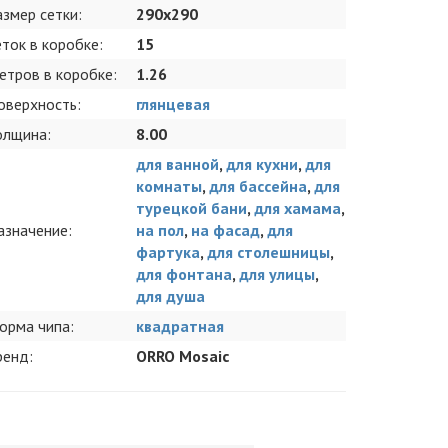
азмер сетки:
290x290
еток в коробке:
15
етров в коробке:
1.26
оверхность:
глянцевая
олщина:
8.00
для ванной
,
для кухни
,
для
комнаты
,
для бассейна
,
для
турецкой бани
,
для хамама
,
азначение:
на пол
,
на фасад
,
для
фартука
,
для столешницы
,
для фонтана
,
для улицы
,
для душа
орма чипа:
квадратная
ренд:
ORRO Mosaic