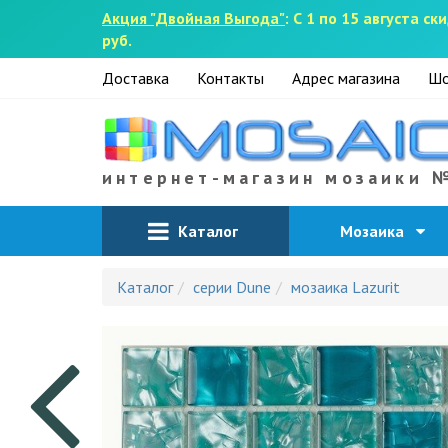
Акция "Двойная Выгода"
: С 1 по 15 августа 
руб.
Доставка
Контакты
Адрес магазина
Шо
интернет-магазин мозаики 
Каталог
Мозаика
Каталог
серии Dune
мозаика Lazurit