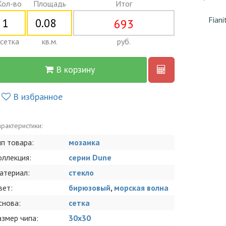
Кол-во
Площадь
Итог
Fiani
693
сетка
кв.м.
руб.
В корзину
В избранное
рактеристики:
ип товара:
мозаика
оллекция:
серии Dune
атериал:
стекло
вет:
бирюзовый
,
морская волна
снова:
сетка
азмер чипа:
30x30