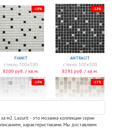
-18%
-18%
FIANIT
ANTRACIT
стекло 300x300
стекло 300x300
8200 руб. / кв.м.
8291 руб. / кв.м.
-18%
-15%
за м2. Lazurit - это мозаика коллекции серии
 описанием, характеристиками. Мы доставляем
VESTA WHITE 8 ММ.
S-811