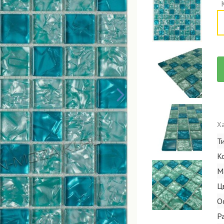
Ха
Т
К
М
Ц
О
Р