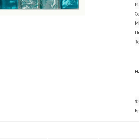
Р
С
М
П
Т
Н
Ф
Б