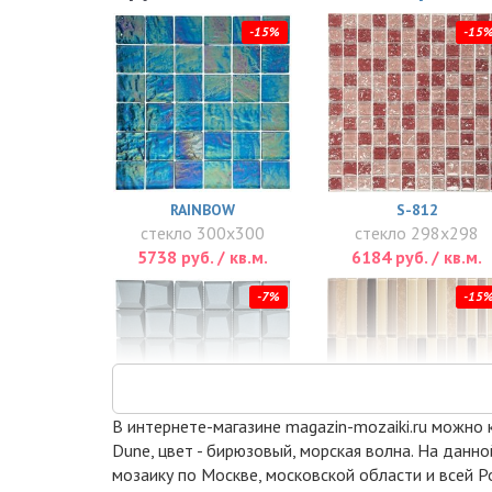
-15%
-15
RAINBOW
S-812
стекло 300x300
стекло 298x298
5738 руб. / кв.м.
6184 руб. / кв.м.
-7%
-15
В интернете-магазине magazin-mozaiki.ru можно ку
Dune, цвет - бирюзовый, морская волна. На данн
мозаику по Москве, московской области и всей Р
PIX739
S-810