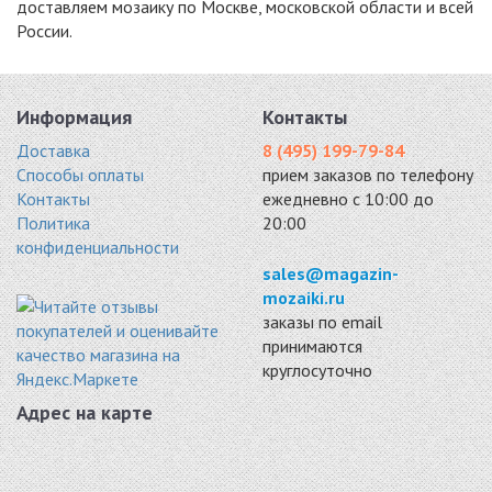
доставляем мозаику по Москве, московской области и всей
России.
ANTRACIT
PIX739
S-810
стекло 300x300
стекло 300x300
стекло, камень
8291 руб. / кв.м.
8370 руб. / кв.м.
305x305
8748 руб. / кв.м.
Информация
Контакты
-11%
-18%
-18%
Доставка
8 (495) 199-79-84
Способы оплаты
прием заказов по телефону
Контакты
ежедневно с 10:00 до
Политика
20:00
конфиденциальности
STRIKE BLACK
VESTA BLACK 8
VESTA WHITE 8
sales@magazin-
стекло 300x300
ММ.
ММ.
mozaiki.ru
8781 руб. / кв.м.
стекло 300x300
стекло 300x300
заказы по email
9020 руб. / кв.м.
9476 руб. / кв.м.
принимаются
-15%
-15%
-20%
круглосуточно
Адрес на карте