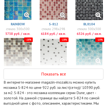
RAINBOW
S-812
BL8104
стекло 300x300
стекло 298x298
стекло 300x300
5738 руб. / кв.м.
6184 руб. / кв.м.
6526 руб. / кв.м.
-18%
-18%
-10%
BL8211
FIANIT
LAZURIT
Показать все
стекло 300x300
стекло 300x300
стекло 290x290
7110 руб. / кв.м.
8200 руб. / кв.м.
8240 руб. / кв.м.
В интернете-магазине magazin-mozaiki.ru можно купить
-18%
-7%
-15%
мозаика S-824 по цене 922 руб. за лист(сетку)/ 10390 руб.
за м2. S-824 - это мозаика коллекции серии Dune, цвет -
золотой. На данной странице вы найдете S-824 по самой
выгодной цене с фото, описанием, характеристиками. Мы