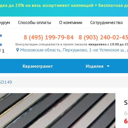
скидка до 20% на весь ассортимент коллекций + бесплатная 
урум
Способы оплаты
О компании
Сотрудничество
8 (495) 199-79-84
8 (903) 240-02-4
Консультации специалиста и прием заказов
ежедневно с 10:00 до 2
Московская область, Перхушково, 1-ое Успенское ш., 
№1
Керамогранит
Изделия
 SD149
S
6
6