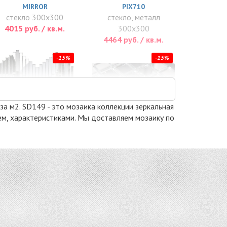
MIRROR
PIX710
стекло 300x300
стекло, металл
4015 руб. / кв.м.
300x300
4464 руб. / кв.м.
-15%
-15%
 за м2. SD149 - это мозаика коллекции зеркальная
ием, характеристиками. Мы доставляем мозаику по
SH74-5
S20
стекло 286x286
стекло 328x328
5610 руб. / кв.м.
5780 руб. / кв.м.
-15%
-15%