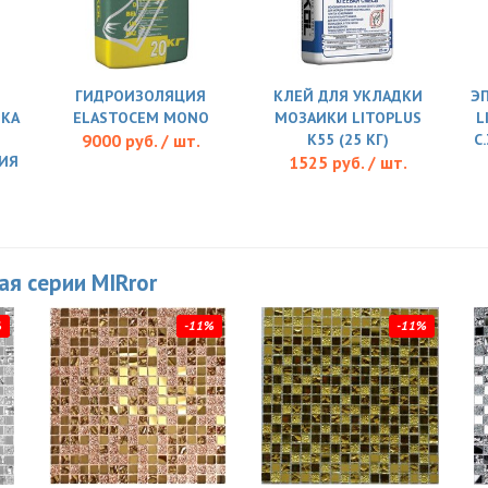
ГИДРОИЗОЛЯЦИЯ
КЛЕЙ ДЛЯ УКЛАДКИ
Э
ТКА
ELASTOCEM MONO
МОЗАИКИ LITOPLUS
L
9000 руб. / шт.
K55 (25 КГ)
C
ИЯ
1525 руб. / шт.
ая серии MIRror
%
-11%
-11%