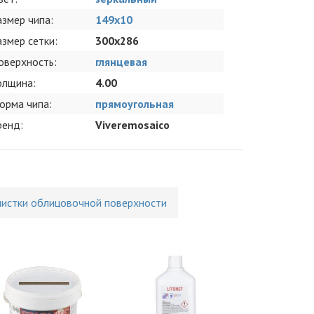
азмер чипа:
149x10
азмер сетки:
300x286
оверхность:
глянцевая
олщина:
4.00
орма чипа:
прямоугольная
ренд:
Viveremosaico
чистки облицовочной поверхности