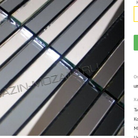
Оп
цв
Ха
Т
К
М
Ц