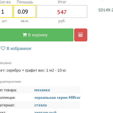
Кол-во
Площадь
Итог
SD149-
547
шт.
кв.м.
руб.
В корзину
В избранное
исание:
ет: серебро + графит вес: 1 м2 - 10 кг.
рактеристики:
ип товара:
мозаика
оллекция:
зеркальная серии MIRror
атериал:
стекло
вет:
зеркальный