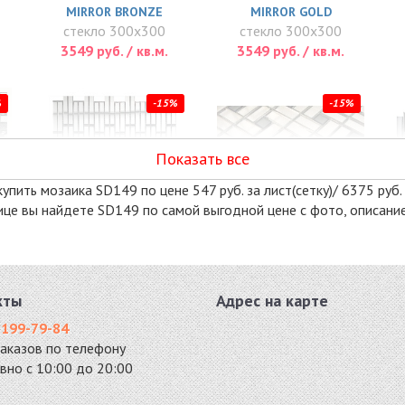
MIRROR BRONZE
MIRROR GOLD
стекло 300x300
стекло 300x300
3549 руб. / кв.м.
3549 руб. / кв.м.
%
-15%
-15%
Показать все
упить мозаика SD149 по цене 547 руб. за лист(сетку)/ 6375 руб.
анице вы найдете SD149 по самой выгодной цене с фото, описан
S74-8
SD42-2
стекло 286x320
стекло 328x328
5525 руб. / кв.м.
5610 руб. / кв.м.
кты
Адрес на карте
%
-15%
-15%
 199-79-84
заказов по телефону
вно с 10:00 до 20:00