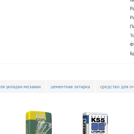
Р
Р
П
Т
Ф
Б
для укладки мозаики
цементная затирка
средство для о