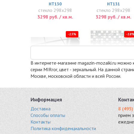
HT130
HT131
стекло 298x298
стекло 298x298
3298 руб. / кв.м.
3298 руб. / кв.м.
-15%
-18
В интернете-магазине magazin-mozaiki.ru можно к
серии MIRror, цвет - зеркальный. На данной стр
Москве, московской области и всей России.
S50
MIRAGE
стекло 310x310
стекло 300x300
5100 руб. / кв.м.
5148 руб. / кв.м.
Информация
Конта
-15%
-15
Доставка
8 (495)
Способы оплаты
прием 
Контакты
ежедне
Политика конфиденциальности