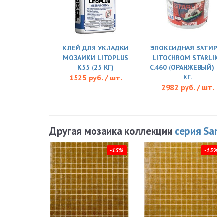
КЛЕЙ ДЛЯ УКЛАДКИ
ЭПОКСИДНАЯ ЗАТИР
МОЗАИКИ LITOPLUS
LITOCHROM STARLI
K55 (25 КГ)
C.460 (ОРАНЖЕВЫЙ) 
1525 руб. / шт.
КГ.
2982 руб. / шт.
Другая мозаика коллекции
серия Sa
-15%
-15