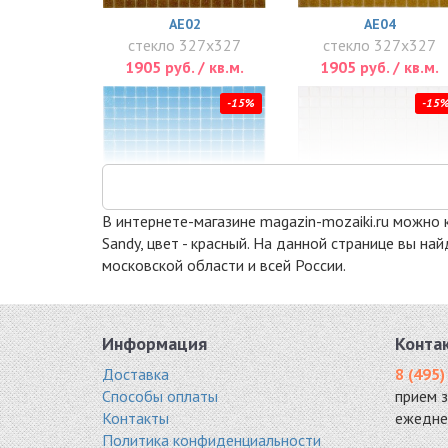
AE02
AE04
стекло 327x327
стекло 327x327
1905 руб. / кв.м.
1905 руб. / кв.м.
-15%
-15
В интернете-магазине magazin-mozaiki.ru можно к
Sandy, цвет - красный. На данной странице вы н
московской области и всей России.
AB02
AP02
стекло 327x327
стекло 327x327
1989 руб. / кв.м.
2020 руб. / кв.м.
Информация
Конта
-15%
-15
Доставка
8 (495)
Способы оплаты
прием 
Контакты
ежедне
Политика конфиденциальности