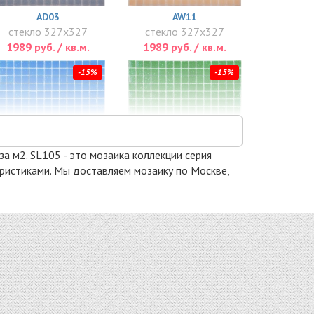
AD03
AW11
стекло 327x327
стекло 327x327
1989 руб. / кв.м.
1989 руб. / кв.м.
-15%
-15%
за м2. SL105 - это мозаика коллекции серия
теристиками. Мы доставляем мозаику по Москве,
AG02
AC01
стекло 327x327
стекло 327x327
2082 руб. / кв.м.
2082 руб. / кв.м.
-15%
-10%