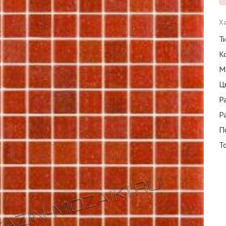
Ха
Т
К
М
Ц
Р
Р
П
Т