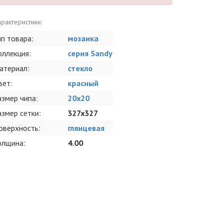
рактеристики:
ип товара:
мозаика
оллекция:
серия Sandy
атериал:
стекло
вет:
красный
азмер чипа:
20x20
азмер сетки:
327x327
оверхность:
глянцевая
олщина:
4.00