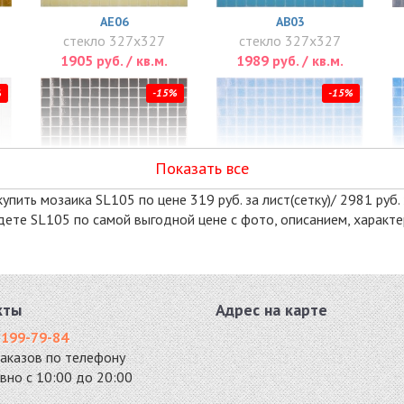
AE06
AB03
стекло 327x327
стекло 327x327
1905 руб. / кв.м.
1989 руб. / кв.м.
%
-15%
-15%
Показать все
упить мозаика SL105 по цене 319 руб. за лист(сетку)/ 2981 руб. 
айдете SL105 по самой выгодной цене с фото, описанием, харак
AK01
AG03
стекло 327x327
стекло 327x327
2020 руб. / кв.м.
2082 руб. / кв.м.
кты
Адрес на карте
%
-15%
-15%
 199-79-84
заказов по телефону
вно с 10:00 до 20:00