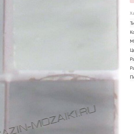
Ха
Т
К
М
Ц
Р
Р
П