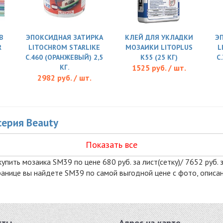
В
ЭПОКСИДНАЯ ЗАТИРКА
КЛЕЙ ДЛЯ УКЛАДКИ
Э
R
LITOCHROM STARLIKE
МОЗАИКИ LITOPLUS
L
C.460 (ОРАНЖЕВЫЙ) 2,5
K55 (25 КГ)
C
КГ.
1525 руб. / шт.
2982 руб. / шт.
серия Beauty
Показать все
упить мозаика SM39 по цене 680 руб. за лист(сетку)/ 7652 руб. 
странице вы найдете SM39 по самой выгодной цене с фото, опис
кты
Адрес на карте