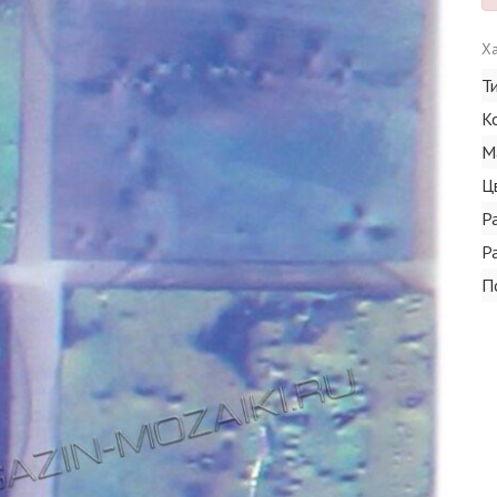
Ха
Т
К
М
Ц
Р
Р
П