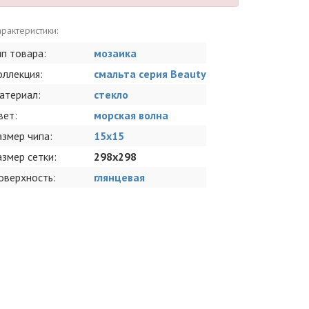
рактеристики:
ип товара:
мозаика
оллекция:
смальта серия Beauty
атериал:
стекло
вет:
морская волна
азмер чипа:
15x15
азмер сетки:
298x298
оверхность:
глянцевая