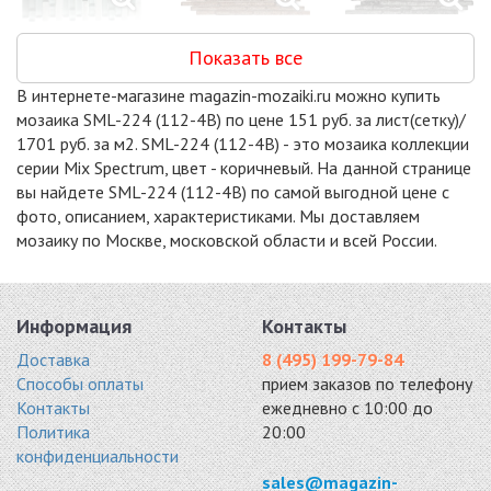
JAZZ WHITE
NZ001
NZ002
Показать все
микс 300x315
мрамор,стекло
стекло, камень
8033 руб. / кв.м.
300x300
300x300
В интернете-магазине magazin-mozaiki.ru можно купить
9179 руб. / кв.м.
9179 руб. / кв.м.
мозаика SML-224 (112-4B) по цене 151 руб. за лист(сетку)/
-15%
-7%
-7%
1701 руб. за м2. SML-224 (112-4B) - это мозаика коллекции
серии Mix Spectrum, цвет - коричневый. На данной странице
вы найдете SML-224 (112-4B) по самой выгодной цене с
фото, описанием, характеристиками. Мы доставляем
мозаику по Москве, московской области и всей России.
SG-8029
PIX725
PIX726
стекло 298x298
стекло, камень
стекло, камень
9953 руб. / кв.м.
286x300
286x300
Информация
Контакты
10277 руб. / кв.м.
10277 руб. / кв.м.
Доставка
8 (495) 199-79-84
-7%
-15%
-15%
Способы оплаты
прием заказов по телефону
Контакты
ежедневно с 10:00 до
Политика
20:00
конфиденциальности
sales@magazin-