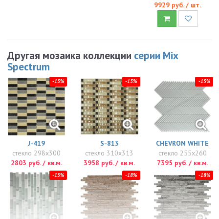
9929 руб. / шт.
Другая мозаика коллекции
серии Mix
Spectrum
-15%
-15%
-15%
J-419
S-813
CHEVRON WHITE
стекло 298x300
стекло 310x313
стекло 255x260
2803 руб. / кв.м.
3958 руб. / кв.м.
7395 руб. / кв.м.
-15%
-18%
-18%