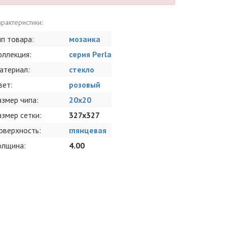
рактеристики:
ип товара:
мозаика
оллекция:
серия Perla
атериал:
стекло
вет:
розовый
азмер чипа:
20x20
азмер сетки:
327x327
оверхность:
глянцевая
олщина:
4.00