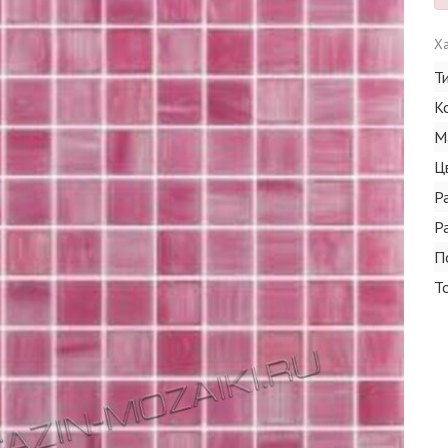
Ха
Т
К
М
Ц
Р
Р
П
Т