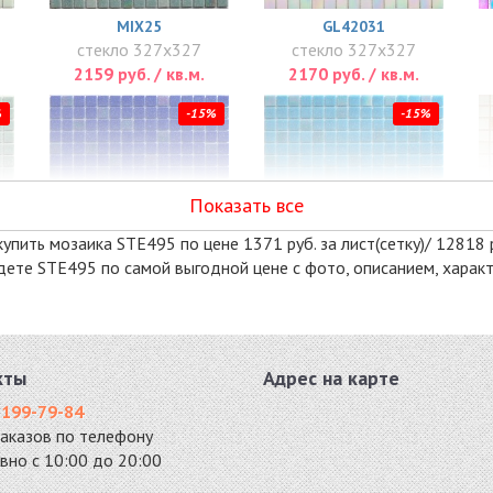
MIX25
GL42031
стекло 327x327
стекло 327x327
2159 руб. / кв.м.
2170 руб. / кв.м.
%
-15%
-15%
Показать все
упить мозаика STE495 по цене 1371 руб. за лист(сетку)/ 12818 р
айдете STE495 по самой выгодной цене с фото, описанием, хара
MIX28
MIX29
стекло 327x327
стекло 327x327
2290 руб. / кв.м.
2290 руб. / кв.м.
кты
Адрес на карте
%
-15%
-15%
 199-79-84
заказов по телефону
вно с 10:00 до 20:00