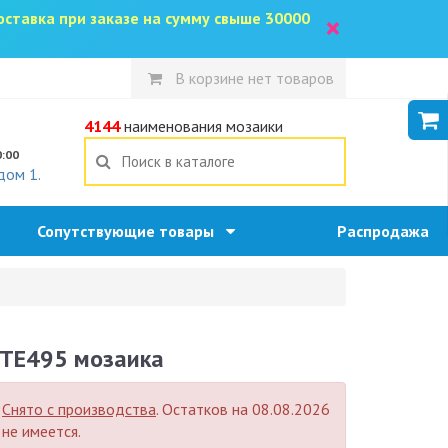
доставка при заказе на сумму свыше 30000
×
В корзине нет товаров
5
4144
наименования мозаики
0:00
дом 1.
Сопутствующие товары
Распродажа
TE495 мозаика
Снято с производства
. Остатков на 08.08.2026
не имеется.