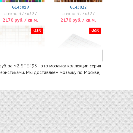
GL45019
GL45022
стекло 327x327
стекло 327x327
2170 руб. / кв.м.
2170 руб. / кв.м.
-18%
-20%
уб. за м2. STE495 - это мозаика коллекции серия
ктеристиками. Мы доставляем мозаику по Москве,
GL45052
ARKTIKA
стекло 327x327
стекло 327x327
2339 руб. / кв.м.
2348 руб. / кв.м.
-15%
-15%