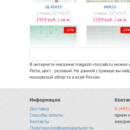
GL45055
MIX23
стекло 327x327
стекло 327x327
1929 руб. / кв.м.
2159 руб. / кв.м.
-15%
-15
В интернете-магазине magazin-mozaiki.ru можно к
Perla, цвет - розовый. На данной странице вы н
московской области и всей России.
MIX24
MIX26
стекло 327x327
стекло 327x327
2290 руб. / кв.м.
2290 руб. / кв.м.
Информация
Конта
-18%
-15
Доставка
8 (495)
Способы оплаты
прием 
Контакты
ежедне
Политика конфиденциальности