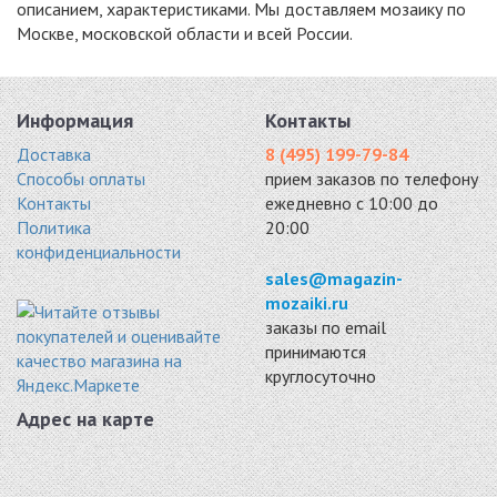
описанием, характеристиками. Мы доставляем мозаику по
Москве, московской области и всей России.
DAO-105-48-4
DAO-106-23-4
DAO-107-23-4
стекло 300x300
стекло 300x300
стекло 300x300
2476 руб. / кв.м.
2476 руб. / кв.м.
2476 руб. / кв.м.
-15%
-15%
-15%
Информация
Контакты
Доставка
8 (495) 199-79-84
Способы оплаты
прием заказов по телефону
Контакты
ежедневно с 10:00 до
Политика
20:00
конфиденциальности
DAO-104-23-4
DAO-108-23-4
DAO-109-23-4
стекло 300x300
стекло 300x300
стекло 300x300
sales@magazin-
2476 руб. / кв.м.
2476 руб. / кв.м.
2476 руб. / кв.м.
mozaiki.ru
заказы по email
-15%
-11%
-15%
принимаются
круглосуточно
Адрес на карте
DAO-103-23-4
RUMBA GREY
HT310
стекло 300x300
стекло 300x300
стекло 300x300