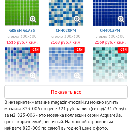
GREEN GLASS
CH4020PM
CH4013PM
стекло 300x300
стекло 300x300
стекло 300x300
1513 руб. / кв.м.
2168 руб. / кв.м.
2168 руб. / кв.м.
-25%
-25%
-25%
CH4023PM
CH4002PM
CH4025
Показать все
стекло 300x300
стекло 300x300
стекло 300x300
2168 руб. / кв.м.
2168 руб. / кв.м.
2168 руб. / кв.м.
В интернете-магазине magazin-mozaiki.ru можно купить
-15%
-15%
-15%
мозаика 823-006 по цене 321 руб. за лист(сетку)/ 3175 руб.
за м2. 823-006 - это мозаика коллекции серии Acquarelle,
цвет - коричневый, песочный. На данной странице вы
найдете 823-006 по самой выгодной цене с фото,