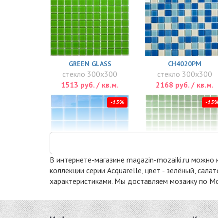
GREEN GLASS
CH4020PM
стекло 300x300
стекло 300x300
1513 руб. / кв.м.
2168 руб. / кв.м.
-15%
-15
В интернете-магазине magazin-mozaiki.ru можно к
коллекции серии Acquarelle, цвет - зелёный, са
характеристиками. Мы доставляем мозаику по Мос
DAO-105-48-4
DAO-106-23-4
стекло 300x300
стекло 300x300
2514 руб. / кв.м.
2514 руб. / кв.м.