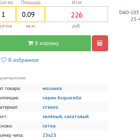
Кол-во
Площадь
Итог
DAO-103
226
23-
сетка
кв.м.
руб.
В корзину
В избранное
рактеристики:
ип товара:
мозаика
оллекция:
серии Acquarelle
атериал:
стекло
вет:
зелёный
,
салатовый
снова:
сетка
азмер чипа:
23х23