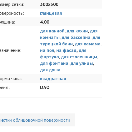
азмер сетки:
300x300
оверхность:
глянцевая
олщина:
4.00
для ванной
,
для кухни
,
для
комнаты
,
для бассейна
,
для
турецкой бани
,
для хамама
,
азначение:
на пол
,
на фасад
,
для
фартука
,
для столешницы
,
для фонтана
,
для улицы
,
для душа
орма чипа:
квадратная
ренд:
DAO
чистки облицовочной поверхности