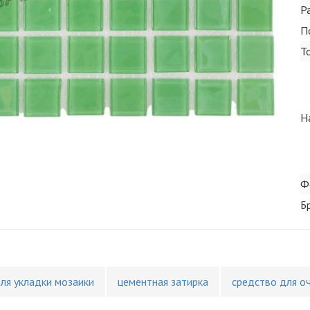
Р
П
Т
Н
Ф
Б
для укладки мозаики
цементная затирка
средство для о