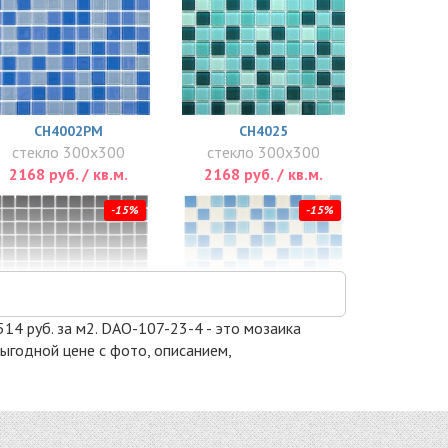
CH4002PM
CH4025
стекло 300x300
стекло 300x300
2168 руб. / кв.м.
2168 руб. / кв.м.
-15%
-15%
514 руб. за м2. DAO-107-23-4 - это мозаика
выгодной цене с фото, описанием,
DAO-109-23-4
DAO-103-23-4
стекло 300x300
стекло 300x300
2514 руб. / кв.м.
2514 руб. / кв.м.