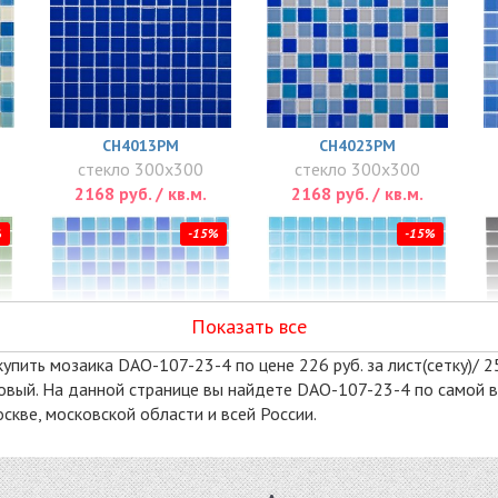
CH4013PM
CH4023PM
стекло 300x300
стекло 300x300
2168 руб. / кв.м.
2168 руб. / кв.м.
%
-15%
-15%
Показать все
упить мозаика DAO-107-23-4 по цене 226 руб. за лист(сетку)/ 2
латовый. На данной странице вы найдете DAO-107-23-4 по самой 
кве, московской области и всей России.
DAO-104-23-4
DAO-108-23-4
стекло 300x300
стекло 300x300
2514 руб. / кв.м.
2514 руб. / кв.м.