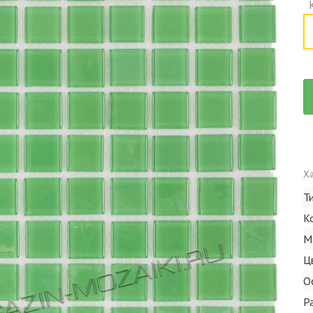
Ха
Т
К
М
Ц
О
Р