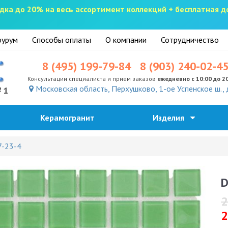
скидка до 20% на весь ассортимент коллекций + бесплатная 
урум
Способы оплаты
О компании
Сотрудничество
8 (495) 199-79-84
8 (903) 240-02-4
Консультации специалиста и прием заказов
ежедневно с 10:00 до 2
Московская область, Перхушково, 1-ое Успенское ш., 
№1
Керамогранит
Изделия
7-23-4
D
2
2