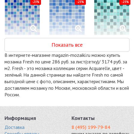
-25%
-25%
-25%
CH4023PM
CH4002PM
CH4025
Показать все
стекло 300x300
стекло 300x300
стекло 300x300
2168 руб. / кв.м.
2168 руб. / кв.м.
2168 руб. / кв.м.
В интернете-магазине magazin-mozaiki.ru можно купить
-15%
-15%
-15%
мозаика Fresh по цене 286 руб. за лист(сетку)/ 3174 руб. за
м2. Fresh - это мозаика коллекции серии Acquarelle, цвет -
зелёный. На данной странице вы найдете Fresh по самой
выгодной цене с фото, описанием, характеристиками. Мы
доставляем мозаику по Москве, московской области и всей
России.
DAO-105-48-4
DAO-106-23-4
DAO-107-23-4
стекло 300x300
стекло 300x300
стекло 300x300
2491 руб. / кв.м.
2491 руб. / кв.м.
2491 руб. / кв.м.
-15%
-15%
-15%
Информация
Контакты
Доставка
8 (495) 199-79-84
Способы оплаты
прием заказов по телефону