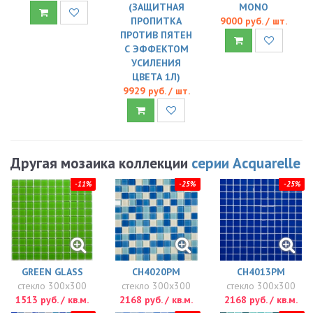
(ЗАЩИТНАЯ
MONO
ПРОПИТКА
9000 руб. / шт.
ПРОТИВ ПЯТЕН
С ЭФФЕКТОМ
УСИЛЕНИЯ
ЦВЕТА 1Л)
9929 руб. / шт.
Другая мозаика коллекции
серии Acquarelle
-11%
-25%
-25%
GREEN GLASS
CH4020PM
CH4013PM
стекло 300x300
стекло 300x300
стекло 300x300
1513 руб. / кв.м.
2168 руб. / кв.м.
2168 руб. / кв.м.