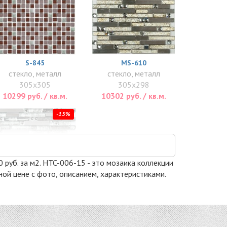
S-845
MS-610
стекло, металл
стекло, металл
305x305
305x298
10299 руб. / кв.м.
10302 руб. / кв.м.
-15%
 руб. за м2. HTC-006-15 - это мозаика коллекции
ной цене с фото, описанием, характеристиками.
MS-623
стекло, металл
298x305