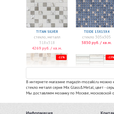
TITAN SILVER
TEIDE 15X15X4
стекло, металл
стекло 305x305
318x318
5830 руб. / кв.м.
4269 руб. / кв.м.
-11%
-15
В интернете-магазине magazin-mozaiki.ru можно к
стекло металл серия Mix Glass&Metal, цвет - се
Мы доставляем мозаику по Москве, московской о
TITAN BRONZE
MS-621
стекло, металл
стекло, металл
318x318
288x298
Информация
Конта