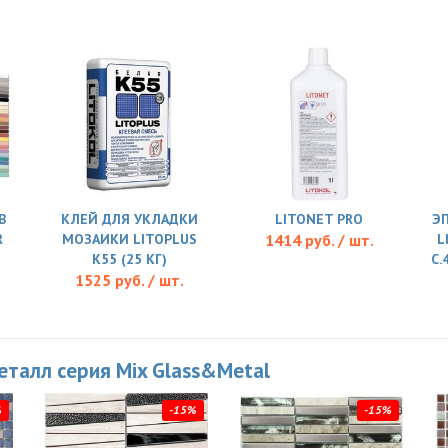
В
КЛЕЙ ДЛЯ УКЛАДКИ
LITONET PRO
Э
R
МОЗАИКИ LITOPLUS
1414 руб. / шт.
L
K55 (25 КГ)
C.
1525 руб. / шт.
еталл серия Mix Glass&Metal
%
-15%
-15%