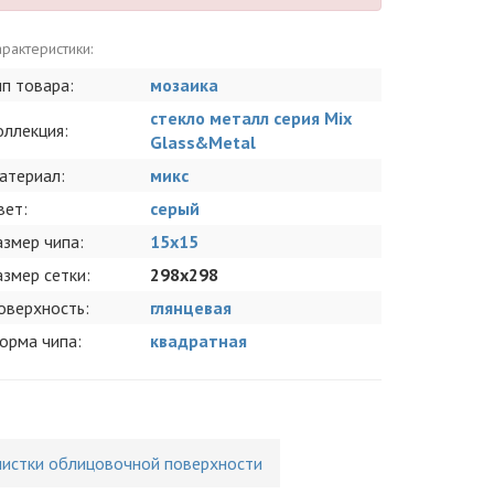
рактеристики:
ип товара:
мозаика
стекло металл серия Mix
оллекция:
Glass&Metal
атериал:
микс
вет:
серый
азмер чипа:
15x15
азмер сетки:
298x298
оверхность:
глянцевая
орма чипа:
квадратная
чистки облицовочной поверхности