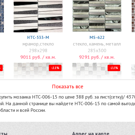
HTC-533-M
MS-622
мрамор,стекло
стекло, камень, металл
298x298
285x300
9011 руб. / кв.м.
9291 руб. / кв.м.
%
-11%
-11%
Показать все
упить мозаика HTC-006-15 по цене 388 руб. за лист(сетку)/ 4370
рый. На данной странице вы найдете HTC-006-15 по самой выгод
бласти и всей России.
TREND BRONZE
TREND SILVER
стекло, металл
стекло, металл
300x300
300x300
кты
Адрес на карте