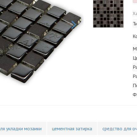
Ха
Т
К
М
Ц
Р
Р
П
Ф
для укладки мозаики
цементная затирка
средство для о