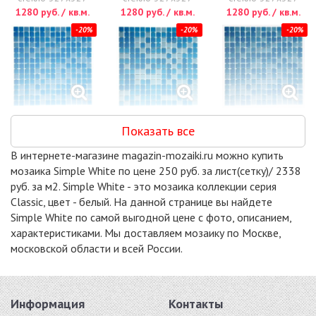
1280 руб. / кв.м.
1280 руб. / кв.м.
1280 руб. / кв.м.
-20%
-20%
-20%
AKB109
AKB112
AKB113
Показать все
стекло 327x327
стекло 327x327
стекло 327x327
1280 руб. / кв.м.
1280 руб. / кв.м.
1280 руб. / кв.м.
В интернете-магазине magazin-mozaiki.ru можно купить
-20%
-20%
-20%
мозаика Simple White по цене 250 руб. за лист(сетку)/ 2338
руб. за м2. Simple White - это мозаика коллекции серия
Classic, цвет - белый. На данной странице вы найдете
Simple White по самой выгодной цене с фото, описанием,
характеристиками. Мы доставляем мозаику по Москве,
московской области и всей России.
AKB114
AKB115
AKB116
стекло 327x327
стекло 327x327
стекло 327x327
1280 руб. / кв.м.
1280 руб. / кв.м.
1280 руб. / кв.м.
-20%
-20%
-18%
Информация
Контакты