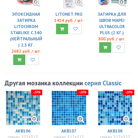
ЭПОКСИДНАЯ
LITONET PRO
ЗАТИРКА ДЛЯ
ЗАТИРКА
1414 руб. / шт.
ШВОВ MAPEI
LITOCHROM
ULTRACOLOR
STARLIKE C.340
PLUS (2 КГ.)
(НЕЙТРАЛЬНЫЙ
800 руб. / шт.
) 2,5 КГ.
2682 руб. / шт.
Другая мозаика коллекции
серия Classic
-20%
-20%
-20%
AKB106
AKB107
AKB108
стекло 327x327
стекло 327x327
стекло 327x327